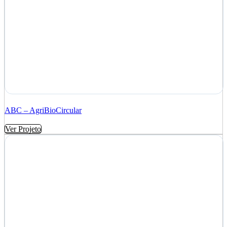
ABC – AgriBioCircular
Ver Projeto