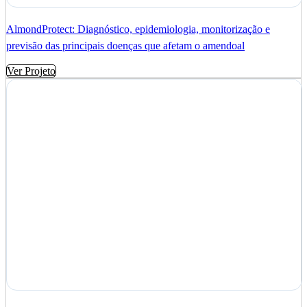
AlmondProtect: Diagnóstico, epidemiologia, monitorização e
previsão das principais doenças que afetam o amendoal
Ver Projeto