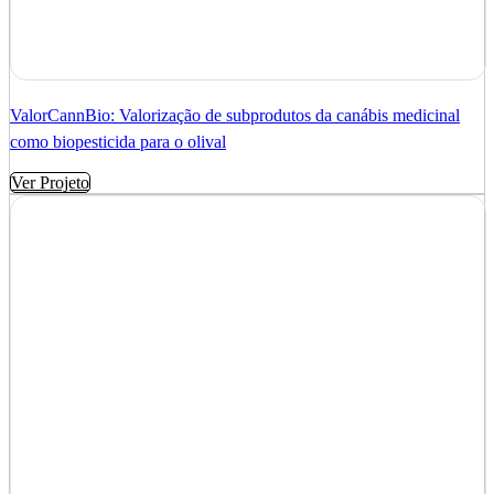
ValorCannBio: Valorização de subprodutos da canábis medicinal
como biopesticida para o olival
Ver Projeto