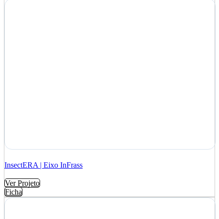
InsectERA | Eixo InFrass
Ver Projeto
Ficha