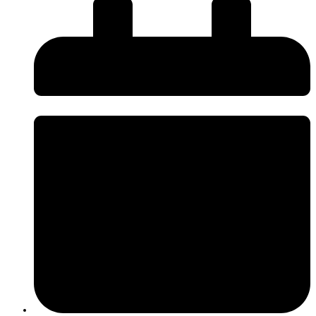
Seguiu-se uma demonstração prática em campo, durante a qual os
participantes puderam observar os sensores instalados numa área florestal,
compreender os parâmetros monitorizados e visualizar exemplos de
resultados obtidos em condições reais.