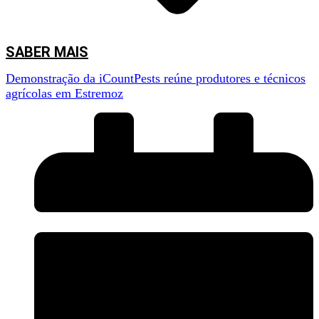
SABER MAIS
Demonstração da iCountPests reúne produtores e técnicos
agrícolas em Estremoz