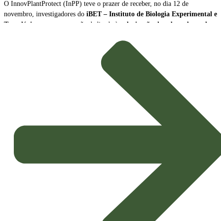
O InnovPlantProtect (InPP) teve o prazer de receber, no dia 12 de
novembro, investigadores do
iBET – Instituto de Biologia Experimental e
Tecnológica
, para uma sessão dedicada à
valorização de subprodutos da
produção de vinho como biopesticidas sustentáveis
.
A sessão contou com a participação de
Naiara Fernández
, Cientista Sénior
e Líder da Plataforma Tecnológica do iBET, e de
João Baixinho
,
Doutorando na mesma plataforma. Os investigadores partilharam a missão e
as principais linhas de investigação do centro, dando especial ênfase ao
desenvolvimento de
novos biopesticidas com elevado potencial de
aplicação agrícola
.
Inovação e Bioeconomia Circular
O foco da apresentação esteve na exploração dos subprodutos da vinicultura,
transformando resíduos em soluções de alto valor acrescentado para a
proteção das culturas.
Potenciais Biopesticidas:
Os compostos em estudo demonstraram
propriedades promissoras, sendo capazes de
inibir microrganismos
causadores de doenças nas culturas
e de exercer um eficaz