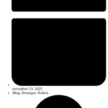
setor assiste a uma evolução no portefólio das empresas, que está a
migrar de uma oferta de “produtos” isolados para
Soluções
Integradas
. Estas soluções combinam estrategicamente sementes de
qualidade, produtos de síntese convencionais (em doses otimizadas e
reduzidas), compostos biológicos e ferramentas digitais para um
controlo de pragas e doenças mais robusto, eficiente e em linha com
os objetivos de sustentabilidade.
A sessão ficou ainda marcada pela participação ativa dos presentes, que
colocaram diversas questões sobre as potencialidades da tecnologia e as suas
aplicações em contexto florestal.
O InnovPlantProtect agradece a todos os participantes pela sua presença e
novembro 13, 2025
interesse, bem como à Herdade de Rui Vaz pela disponibilidade para acolher
Blog
,
Destaque
,
Notícia
a iniciativa.
Sobre o projeto BioLivingLABs