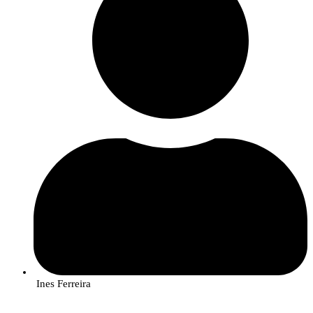
A ação foi realizada no âmbito do projeto
BioLivingLABS: Bioeconomia
ao serviço da sustentabilidade dos territórios do interior
, cofinanciado
pelo COMPETE 2030, que visa aproximar a ciência das empresas e dos
produtores, transformando os resultados da investigação em soluções
práticas e sustentáveis que tragam valor económico e ambiental aos
territórios de baixa densidade das regiões Norte, Centro e Alentejo.
O consórcio integra cinco instituições de investigação e inovação – o
Instituto Politécnico de Bragança, o Instituto Politécnico de Castelo Branco,
o Laboratório Colaborativo Montanhas de Investigação (MORE), o
Laboratório Colaborativo InnovPlantProtect e o Centro de Valorização e
Transferência de Tecnologia da Água (AquaValor).
Ines Ferreira