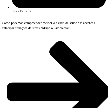
Ines Ferreira
Como podemos compreender melhor o estado de saúde das árvores e
antecipar situações de stress hídrico ou ambiental?
No próximo dia
17 de junho
, o InnovPlantProtect promove a sessão prática
“Tree Talkers: Sensores IoT que permitem compreender a fisiologia das
árvores”
, uma iniciativa que permitirá conhecer uma tecnologia inovadora
para monitorização florestal em tempo real.
Os
Tree Talkers
são um sistema avançado de sensores IoT capaz de recolher
continuamente diversos dados sobre a fisiologia das árvores, como
crescimento radial, velocidade do fluxo da seiva, densidade da copa,
estabilidade das árvores, bem como informação sobre as condições
ambientais envolventes.
Esta tecnologia permite acompanhar o estado de saúde das árvores e
compreender melhor o funcionamento dos ecossistemas florestais, apoiando