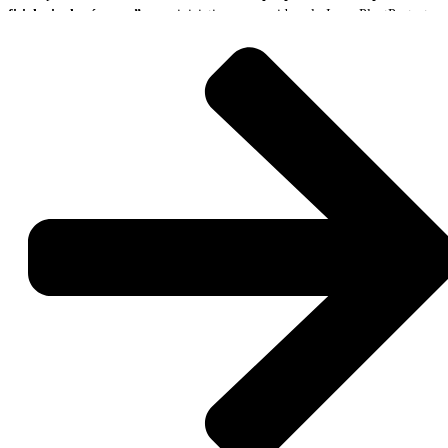
fisiologia das árvores”
, uma iniciativa promovida pelo InnovPlantProtect,
no âmbito do projeto BioLivingLABs.
A ação reuniu produtores, académicos, técnicos e representantes de
diferentes entidades interessados em conhecer uma tecnologia inovadora de
monitorização florestal capaz de recolher e transmitir, em tempo real,
informação detalhada sobre o estado fisiológico das árvores e as condições
ambientais envolventes.
A sessão teve início com um conjunto de apresentações técnicas dedicadas à
gestão sustentável do montado e da floresta mediterrânica, ao
funcionamento dos sensores Tree Talkers e à interpretação dos dados
recolhidos pela tecnologia.