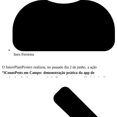
Ines Ferreira
O InnovPlantProtect realizou, no passado dia 2 de junho, a ação
“iCountPests em Campo: demonstração prática da app de
monitorização de pragas agrícolas”
, que decorreu na Herdade das Servas,
em Estremoz.
A iniciativa contou com a participação de 23 produtores, técnicos agrícolas
e outros profissionais do setor interessados em conhecer o potencial da
tecnologia digital e da inteligência artificial aplicada à monitorização de
pragas. Ao longo da manhã, os participantes tiveram oportunidade de