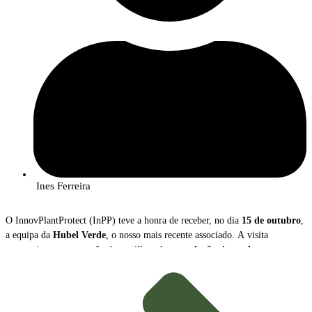
Ines Ferreira
O InnovPlantProtect (InPP) teve a honra de receber, no dia
15 de outubro
,
a equipa da
Hubel Verde
, o nosso mais recente associado. A visita
proporcionou uma sessão de partilha sobre as
soluções inovadoras
que a
empresa disponibiliza para a gestão e proteção das culturas agrícolas.
Durante o encontro,
João Caço
, Diretor Executivo da Hubel Verde, e