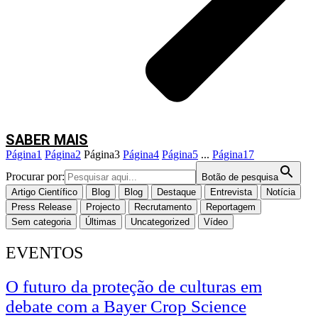
uma gestão mais informada e sustentável.
Durante a sessão, os participantes terão oportunidade de
Conhecer a tecnologia TreeTalkers e as suas aplicações;
Visualizar exemplos de resultados obtidos através da monitorização
contínua das árvores;
Compreender como os dados recolhidos podem apoiar a gestão
florestal;
SABER MAIS
Assistir a uma demonstração prática em campo, numa floresta de
Página
1
Página
2
Página
3
Página
4
Página
5
...
Página
17
sobreiros.
Procurar por:
Botão de pesquisa
Artigo Científico
Blog
Blog
Destaque
Entrevista
Notícia
Press Release
Projecto
Recrutamento
Reportagem
Sem categoria
Últimas
Uncategorized
Vídeo
EVENTOS
O futuro da proteção de culturas em
debate com a Bayer Crop Science