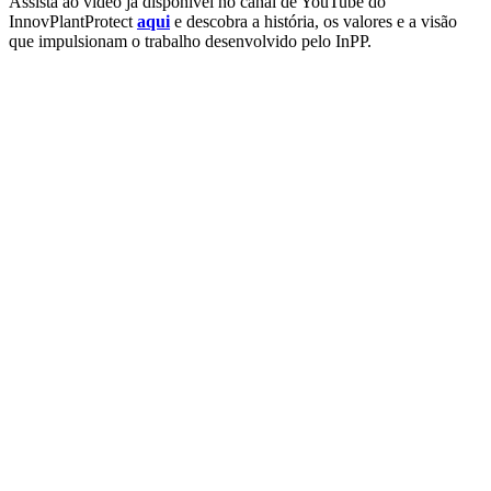
Assista ao vídeo já disponível no canal de YouTube do
InnovPlantProtect
aqui
e descobra a história, os valores e a visão
que impulsionam o trabalho desenvolvido pelo InPP.