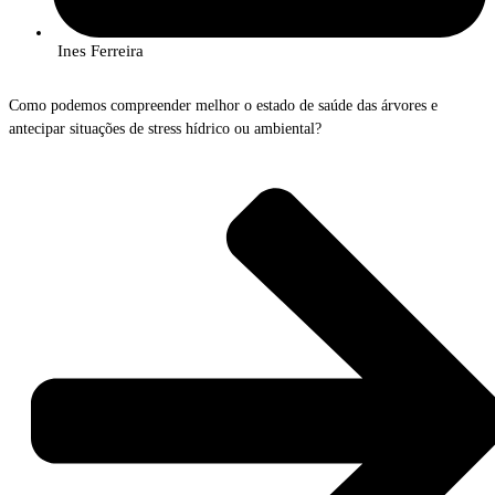
Ines Ferreira
Como podemos compreender melhor o estado de saúde das árvores e
antecipar situações de stress hídrico ou ambiental?
No próximo dia
17 de junho
, o InnovPlantProtect promove a sessão prática
“Tree Talkers: Sensores IoT que permitem compreender a fisiologia das
árvores”
, uma iniciativa que permitirá conhecer uma tecnologia inovadora
para monitorização florestal em tempo real.
Os
Tree Talkers
são um sistema avançado de sensores IoT capaz de recolher
continuamente diversos dados sobre a fisiologia das árvores, como
crescimento radial, velocidade do fluxo da seiva, densidade da copa,
estabilidade das árvores, bem como informação sobre as condições
ambientais envolventes.
Esta tecnologia permite acompanhar o estado de saúde das árvores e
compreender melhor o funcionamento dos ecossistemas florestais, apoiando