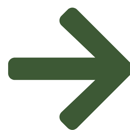
Professor Pedro Fevereiro, CEO do InnovPlantProtect