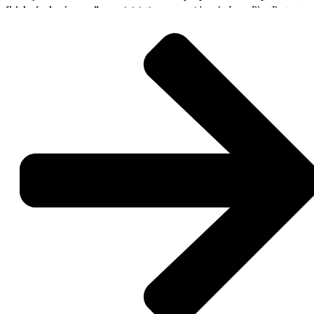
fisiologia das árvores”
, uma iniciativa promovida pelo InnovPlantProtect,
no âmbito do projeto BioLivingLABs.
A ação reuniu produtores, académicos, técnicos e representantes de
diferentes entidades interessados em conhecer uma tecnologia inovadora de
monitorização florestal capaz de recolher e transmitir, em tempo real,
informação detalhada sobre o estado fisiológico das árvores e as condições
ambientais envolventes.
A sessão teve início com um conjunto de apresentações técnicas dedicadas à
gestão sustentável do montado e da floresta mediterrânica, ao
funcionamento dos sensores Tree Talkers e à interpretação dos dados
recolhidos pela tecnologia.