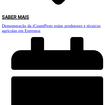
SABER MAIS
Demonstração da iCountPests reúne produtores e técnicos
agrícolas em Estremoz