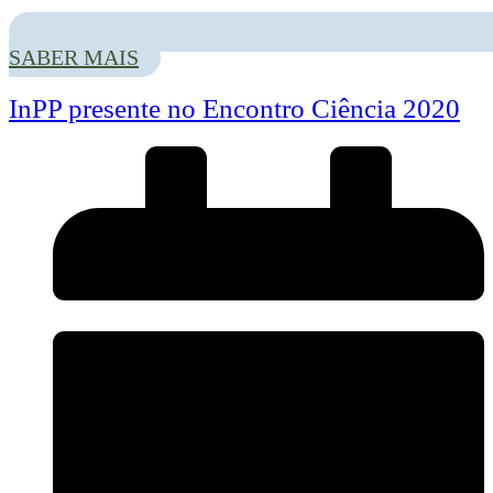
O InnovPlantProtect esteve presente no Encontro Ciência 2020, que
SABER MAIS
decorreu nos dias 3 e 4 de novembro no Centro de Congressos de
Lisboa em formato híbrido (presencial e online). Pedro Fevereiro, CEO
do InPP, falou da atividade deste Laboratório Colaborativo em Elvas e
InPP presente no Encontro Ciência 2020
dos seus objetivos para a proteção das culturas mediterrânicas de
pragas e doenças.
Depois de, no primeiro dia do Encontro Ciência2020, terem sido
apresentados 18 dos 26 Laboratórios Colaborativos (CoLAB) reconhecidos
em Portugal, o evento seguiu ontem com a apresentação de mais oito
CoLAB, entre os quais o InnovPlantProtect (InPP).
Na sessão dedicada à Biodiversidade e Floresta e ao Agroalimentar (sessão
3), moderada pela ANI-Agência Nacional de Inovação, o CEO do InPP,
Pedro Fevereiro, fez uma curta apresentação de sete minutos em que falou
da importância da atividade do InPP no contexto atual de grandes desafios
para a produção de alimentos.
Este Laboratório Colaborativo sedeado em Elvas está a tentar desenvolver
soluções biológicas inovadoras para proteger as culturas agrícolas dos