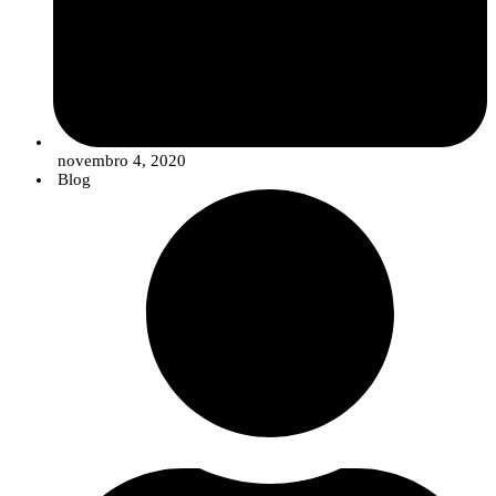
efeitos de pragas e doenças emergentes para as quais não existe soluções no
mercado. Estas pragas e doenças, devido ao aumento da temperatura media
global, estão a deslocar-se e a instalar-se em territórios onde antes não
existiam, inclusive em Portugal.
Se a situação atual é grave – “perde-se anualmente cerca de 40% da
produção mundial de culturas agrícolas para pragas e doenças”, como
referiu Pedro Fevereiro –, imagine-se como será quando a temperatura
novembro 4, 2020
média global aumentar os tão temidos 2 graus celsius. “As alterações
Blog
climáticas estão a aumentar o risco de emergência de novas pragas e doenças
e a expandir as áreas afetadas. Este problema somado à decisão da CE de
descontinuar as moléculas ativas tradicionais [agro-químicos de síntese] na
Europa impõe a necessidade de desenvolver soluções alternativas”, alertou o
investigador que lidera o InnovPlantProtect, sublinhando que esse é
justamente o foco da atividade do CoLAB que lidera.