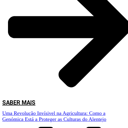
for farmers,” explains Rute Rego, a researcher at AlViGen. “These diseases
can decimate entire harvests, leading to severe economic losses and
compromising food quality.”
But AlViGen is not limited to observing the problem. The team is using
cutting-edge technology to detect and identify the strains of fungi that cause
these diseases, long before the symptoms become visible.
“We use traps to collect spores circulating in the air,” Rute continues.
“These traps allow us to monitor the presence of fungi in real-time, which
gives us an important advantage in preventing infections.”
But the magic happens in the laboratory, where the team extracts the DNA
from the spores and performs advanced genomic analyses, using powerful
DNA sequencing technology based on the
metabarcoding
method, carried
out with cutting-edge technology like the portable Nanopore sequencer.
SABER MAIS
Uma Revolução Invísivel na Agricultura: Como a
Genómica Está a Proteger as Culturas do Alentejo