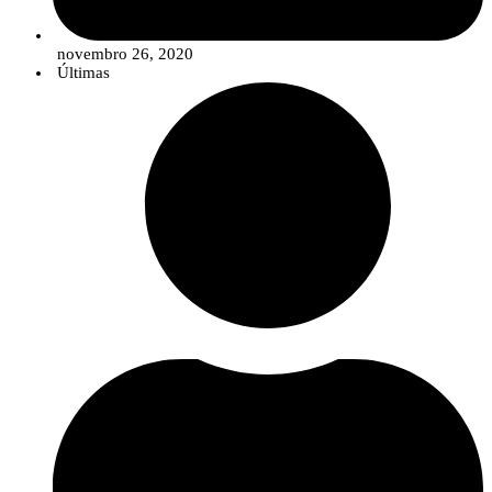
novembro 26, 2020
Últimas
Rute Rego, a researcher at InnovPlantProtect, analyzes samples of the
fungus causing olive quick decline syndrome as part of the AlViGen
project.
Unraveling the Genetic Code of Fungi
To better explain what
metabarcoding
is and its advantage in detecting the