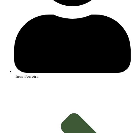
Science at the Service of Agriculture
The AlViGen Project, supported by the Promove Program of the “la Caixa”
Foundation, in partnership with Banco BPI and the Foundation for Science
and Technology (FCT), is an inspiring example of how science and
technology can be applied to solve real-world problems and transform
agriculture. By unraveling the genetic secrets of crop microorganisms, Rute
Rego and João Bilro are paving the way for a safer, more sustainable, and
resilient agriculture.
The fight against crop diseases continues, but with AlViGen, farmers can
finally see the enemy before it becomes visible.
Ines Ferreira