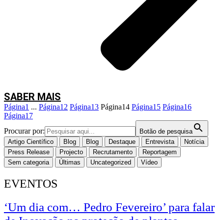
“Utilizamos armadilhas para recolher esporos que circulam no ar,” continua
Rute. “Estas armadilhas permitem-nos monitorizar a presença dos fungos
em tempo real, o que nos dá uma vantagem importante na prevenção de
infeções.”
Mas a magia acontece no laboratório, onde a equipa extrai o DNA dos
esporos e realiza análises genómicas avançadas, recorrendo a tecnologia
poderosa de sequenciação de DNA, baseada no método de
metabarcoding
,
SABER MAIS
realizada com tecnologia de ponta como o sequenciador portátil Nanopore.
Página
1
...
Página
12
Página
13
Página
14
Página
15
Página
16
Página
17
Procurar por:
Botão de pesquisa
Artigo Científico
Blog
Blog
Destaque
Entrevista
Notícia
Press Release
Projecto
Recrutamento
Reportagem
Sem categoria
Últimas
Uncategorized
Vídeo
EVENTOS
‘Um dia com… Pedro Fevereiro’ para falar