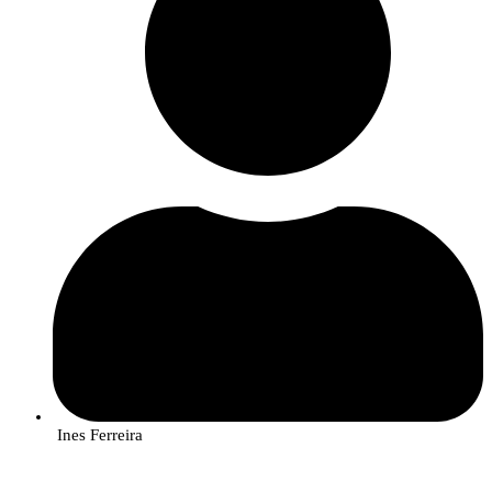
Rute Rego, investigadora do InnovPlantProtect, analisa amostras do fungo
causador da gafa, no âmbito do projeto AlViGen
Desvendar o Código Genético dos Fungos
Para explicar melhor o que é o
metabarcoding
e a sua vantagem para detetar
a presença de espécies ou estirpes de fungos causadores de doenças nas
culturas, a investigadora dá o exemplo de um saco cheio de diferentes tipos
de grãos: arroz, feijão, milho que está a ser analisado pelo leitor. “O
metabarcoding é como colocar uma etiqueta única (um ‘código de barras’)
em cada tipo de grão. Depois, pode misturar todos os grãos numa única
Ines Ferreira
amostra e, ao ler as etiquetas, consegue identificar a quantidade de cada tipo
No caso do AlViGen, esta técnica permite analisar mútiplas espécies de
de grão presente.”
fungos ao mesmo tempo (em múltiplas amostras), cada uma com o seu