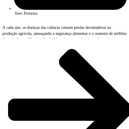
Ines Ferreira
A cada ano, as doenças das culturas causam perdas devastadoras na
produção agrícola, ameaçando a segurança alimentar e o sustento de milhões
de agricultores. No coração do Alentejo, um projeto inovador está a usar o
poder da genómica para ajudar a combater essas ameaças invisíveis. O
Projeto AlViGen, que conta com a participação dos investigadores do
InnovPlantProtect, Rute Rego e João Bilro, está a abrir caminho para uma
nova era de vigilância e proteção das culturas.
O Problema e a Solução
“A ferrugem amarela no trigo e a gafa do olival são verdadeiros flagelos
para os agricultores”, explica Rute Rego, investigadora do AlViGen. “Estas
doenças podem dizimar colheitas inteiras, levando a perdas económicas
severas e comprometendo a qualidade dos alimentos.”
Mas o AlViGen não se limita a observar o problema. A equipa está a usar
tecnologia de ponta para detetar e identificar as estirpes dos fungos
causadores destas doenças, muito antes de os sintomas se tornarem visíveis.