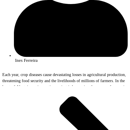
Ines Ferreira
Each year, crop diseases cause devastating losses in agricultural production,
threatening food security and the livelihoods of millions of farmers. In the
heart of Alentejo, an innovative project is harnessing the power of genomics
to help combat these invisible threats. The AlViGen Project, with the
participation of InnovPlantProtect researchers Rute Rego and João Bilro, is
paving the way for a new era of crop surveillance and protection.
The Problem and the Solution
“Yellow rust in wheat and olive quick decline syndrome are real scourges