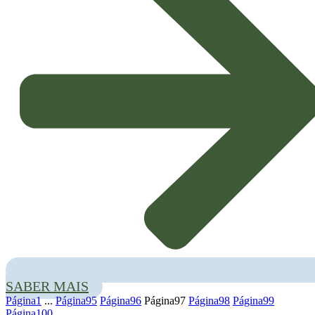
A Edição do Genoma e o seu contributo para o cumprimento da
Estratégia da Comissão Europeia ‘Farm to Fork’ vai estar em análise
no seminário online que a European Technology Plataform realiza
amanhã entre as 12:00 e as 13:45. Sob o tema ‘Genome editing: A
‘precision breeding to fork’ strategy’, este evento contará com a
intervenção de vários especialistas internacionais nesta área.
A participação exige
registo
.
SABER MAIS
Página
1
...
Página
95
Página
96
Página
97
Página
98
Página
99
Página
100