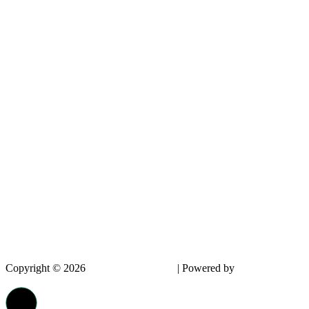
Copyright © 2026
InnovPlantProtect
| Powered by
dappin –
Creative Agency