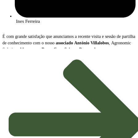
Ines Ferreira
É com grande satisfação que anunciamos a recente visita e sessão de partilha
de conhecimento com o nosso
associado
António Villalobos
, Agronomic
Solutions Manager na
Bayer Crop Science Portugal
.
Durante o encontro, António Villalobos apresentou uma visão abrangente
sobre a
transformação radical
que o setor da proteção de culturas está a
atravessar, destacando dois vetores de inovação cruciais para a
Agricultura
Sustentável
do futuro: o crescimento das
Soluções Biológicas
e o avanço
das
Ferramentas Digitais
.
Tendências e Mensagens-Chave
A apresentação sublinhou o novo paradigma que orienta a estratégia
agrícola, impulsionado pela necessidade de maior sustentabilidade e
eficiência: