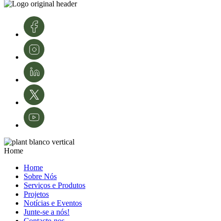
conhecimento e tecnologias. A sua experiência é fundamental para o
desenvolvimento e modernização da área da proteção de culturas e da
agricultura em Portugal.
Créditos de imagens: InnovPlantProtect – Inês Ferreira
Home
Home
Sobre Nós
Serviços e Produtos
Projetos
Notícias e Eventos
Junte-se a nós!
Contacte-nos