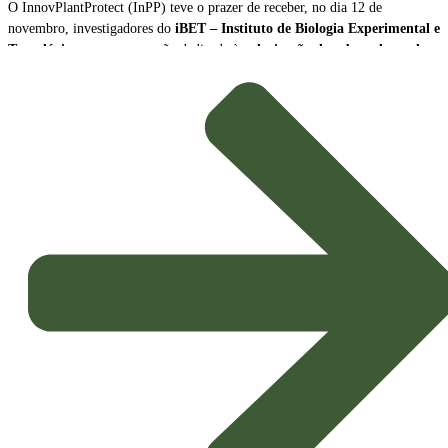
O InnovPlantProtect (InPP) teve o prazer de receber, no dia 12 de
novembro, investigadores do
iBET – Instituto de Biologia Experimental e
Tecnológica
, para uma sessão dedicada à
valorização de subprodutos da
produção de vinho como biopesticidas sustentáveis
.
A sessão contou com a participação de
Naiara Fernández
, Cientista Sénior
e Líder da Plataforma Tecnológica do iBET, e de
João Baixinho
,
Doutorando na mesma plataforma. Os investigadores partilharam a missão e
as principais linhas de investigação do centro, dando especial ênfase ao
desenvolvimento de
novos biopesticidas com elevado potencial de
aplicação agrícola
.
Inovação e Bioeconomia Circular
O foco da apresentação esteve na exploração dos subprodutos da vinicultura,
transformando resíduos em soluções de alto valor acrescentado para a
proteção das culturas.
Potenciais Biopesticidas:
Os compostos em estudo demonstraram
propriedades promissoras, sendo capazes de
inibir microrganismos
causadores de doenças nas culturas
e de exercer um eficaz