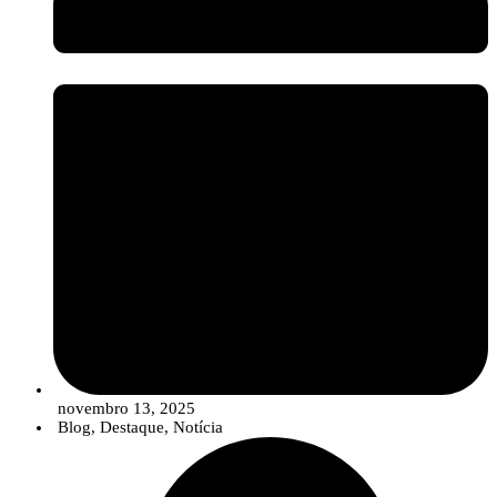
setor assiste a uma evolução no portefólio das empresas, que está a
migrar de uma oferta de “produtos” isolados para
Soluções
Integradas
. Estas soluções combinam estrategicamente sementes de
qualidade, produtos de síntese convencionais (em doses otimizadas e
reduzidas), compostos biológicos e ferramentas digitais para um
controlo de pragas e doenças mais robusto, eficiente e em linha com
os objetivos de sustentabilidade.
novembro 13, 2025
Blog
,
Destaque
,
Notícia