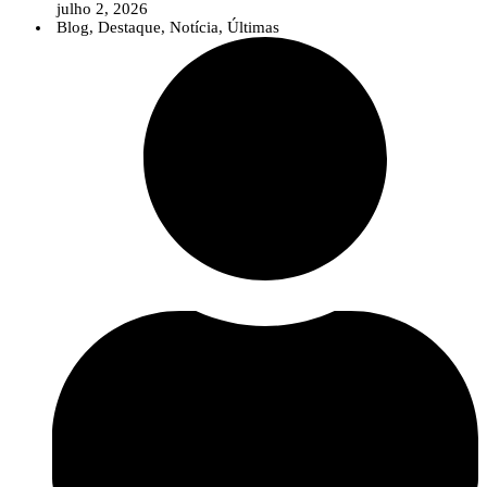
julho 2, 2026
Blog
,
Destaque
,
Notícia
,
Últimas
Num contexto em que temas como as alterações climáticas, as pragas e
doenças emergentes, as biosoluções ou a agricultura digital assumem uma
importância crescente, o InPP pretende contribuir para que o debate público
seja sustentado por conhecimento científico sólido e informação baseada na
evidência.
A nova área reúne diversos recursos destinados a jornalistas e profissionais
da comunicação, incluindo uma apresentação institucional do
InnovPlantProtect, materiais de identidade visual, informação sobre a
organização e os contactos da equipa de comunicação.
Para além destes recursos, o InnovPlantProtect disponibiliza a sua equipa
multidisciplinar para colaborar com os órgãos de comunicação social através
de entrevistas, comentários especializados e esclarecimentos sobre temas
relacionados com a proteção de culturas, inovação agrícola, soluções
biológicas e digitais e investigação aplicada.
Esta iniciativa reforça o compromisso do InPP com uma comunicação
científica clara e acessível, aproximando o conhecimento desenvolvido no