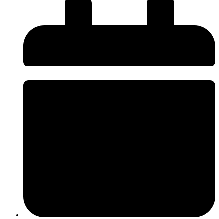
O InnovPlantProtect disponibiliza uma nova página de
Press Kit
, criada
para facilitar o acesso da comunicação social a informação institucional e
promover uma comunicação mais próxima, rigorosa e acessível sobre os
desafios e a inovação na agricultura.