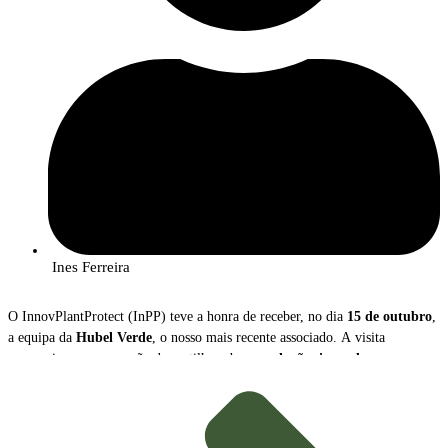
Ines Ferreira
O InnovPlantProtect (InPP) teve a honra de receber, no dia
15 de outubro
,
a equipa da
Hubel Verde
, o nosso mais recente associado. A visita
proporcionou uma sessão de partilha sobre as
soluções inovadoras
que a
empresa disponibiliza para a gestão e proteção das culturas agrícolas.
Durante o encontro,
João Caço
, Diretor Executivo da Hubel Verde, e