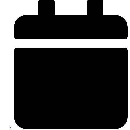
O InnovPlantProtect disponibiliza uma nova página de
Press Kit
, criada
para facilitar o acesso da comunicação social a informação institucional e
promover uma comunicação mais próxima, rigorosa e acessível sobre os
desafios e a inovação na agricultura.