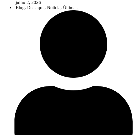
julho 2, 2026
Blog
,
Destaque
,
Notícia
,
Últimas
Num contexto em que temas como as alterações climáticas, as pragas e
doenças emergentes, as biosoluções ou a agricultura digital assumem uma
importância crescente, o InPP pretende contribuir para que o debate público
seja sustentado por conhecimento científico sólido e informação baseada na
evidência.
A nova área reúne diversos recursos destinados a jornalistas e profissionais
da comunicação, incluindo uma apresentação institucional do
InnovPlantProtect, materiais de identidade visual, informação sobre a
organização e os contactos da equipa de comunicação.
Para além destes recursos, o InnovPlantProtect disponibiliza a sua equipa
multidisciplinar para colaborar com os órgãos de comunicação social através
de entrevistas, comentários especializados e esclarecimentos sobre temas
relacionados com a proteção de culturas, inovação agrícola, soluções
biológicas e digitais e investigação aplicada.
Esta iniciativa reforça o compromisso do InPP com uma comunicação
científica clara e acessível, aproximando o conhecimento desenvolvido no