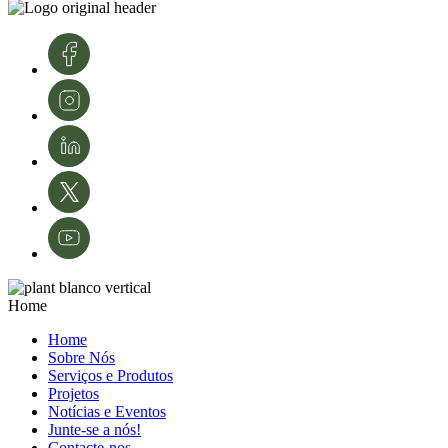
conhecimento e tecnologias. A sua experiência é fundamental para o
desenvolvimento e modernização da área da proteção de culturas e da
agricultura em Portugal.
Créditos de imagens: InnovPlantProtect – Inês Ferreira
Home
Home
Sobre Nós
Serviços e Produtos
Projetos
Notícias e Eventos
Junte-se a nós!
Contacte-nos