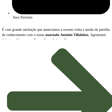
Ines Ferreira
É com grande satisfação que anunciamos a recente visita e sessão de partilha
de conhecimento com o nosso
associado
António Villalobos
, Agronomic
Solutions Manager na
Bayer Crop Science Portugal
.
Durante o encontro, António Villalobos apresentou uma visão abrangente
sobre a
transformação radical
que o setor da proteção de culturas está a
atravessar, destacando dois vetores de inovação cruciais para a
Agricultura
Sustentável
do futuro: o crescimento das
Soluções Biológicas
e o avanço
das
Ferramentas Digitais
.
Tendências e Mensagens-Chave
A apresentação sublinhou o novo paradigma que orienta a estratégia
agrícola, impulsionado pela necessidade de maior sustentabilidade e
eficiência: