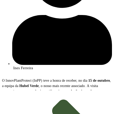
Ines Ferreira
O InnovPlantProtect (InPP) teve a honra de receber, no dia
15 de outubro
,
a equipa da
Hubel Verde
, o nosso mais recente associado. A visita
proporcionou uma sessão de partilha sobre as
soluções inovadoras
que a
empresa disponibiliza para a gestão e proteção das culturas agrícolas.
Durante o encontro,
João Caço
, Diretor Executivo da Hubel Verde, e