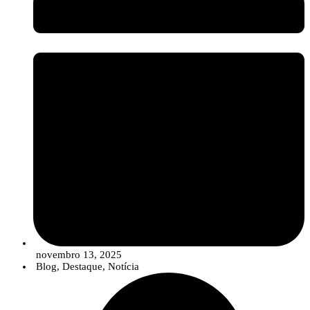
setor assiste a uma evolução no portefólio das empresas, que está a
migrar de uma oferta de “produtos” isolados para
Soluções
Integradas
. Estas soluções combinam estrategicamente sementes de
qualidade, produtos de síntese convencionais (em doses otimizadas e
reduzidas), compostos biológicos e ferramentas digitais para um
controlo de pragas e doenças mais robusto, eficiente e em linha com
os objetivos de sustentabilidade.
novembro 13, 2025
Blog
,
Destaque
,
Notícia