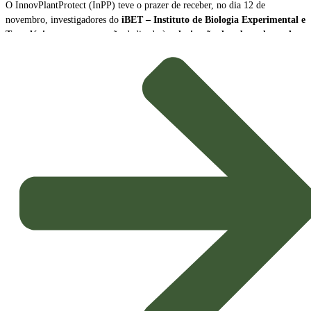
O InnovPlantProtect (InPP) teve o prazer de receber, no dia 12 de
novembro, investigadores do
iBET – Instituto de Biologia Experimental e
Tecnológica
, para uma sessão dedicada à
valorização de subprodutos da
produção de vinho como biopesticidas sustentáveis
.
A sessão contou com a participação de
Naiara Fernández
, Cientista Sénior
e Líder da Plataforma Tecnológica do iBET, e de
João Baixinho
,
Doutorando na mesma plataforma. Os investigadores partilharam a missão e
as principais linhas de investigação do centro, dando especial ênfase ao
desenvolvimento de
novos biopesticidas com elevado potencial de
aplicação agrícola
.
Inovação e Bioeconomia Circular
O foco da apresentação esteve na exploração dos subprodutos da vinicultura,
transformando resíduos em soluções de alto valor acrescentado para a
proteção das culturas.
Potenciais Biopesticidas:
Os compostos em estudo demonstraram
propriedades promissoras, sendo capazes de
inibir microrganismos
causadores de doenças nas culturas
e de exercer um eficaz