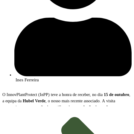
Ines Ferreira
O InnovPlantProtect (InPP) teve a honra de receber, no dia
15 de outubro
,
a equipa da
Hubel Verde
, o nosso mais recente associado. A visita
proporcionou uma sessão de partilha sobre as
soluções inovadoras
que a
empresa disponibiliza para a gestão e proteção das culturas agrícolas.
Durante o encontro,
João Caço
, Diretor Executivo da Hubel Verde, e