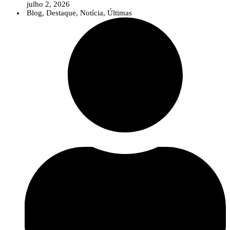
julho 2, 2026
Blog
,
Destaque
,
Notícia
,
Últimas
Num contexto em que temas como as alterações climáticas, as pragas e
doenças emergentes, as biosoluções ou a agricultura digital assumem uma
importância crescente, o InPP pretende contribuir para que o debate público
seja sustentado por conhecimento científico sólido e informação baseada na
evidência.
A nova área reúne diversos recursos destinados a jornalistas e profissionais
da comunicação, incluindo uma apresentação institucional do
InnovPlantProtect, materiais de identidade visual, informação sobre a
organização e os contactos da equipa de comunicação.
Para além destes recursos, o InnovPlantProtect disponibiliza a sua equipa
multidisciplinar para colaborar com os órgãos de comunicação social através
de entrevistas, comentários especializados e esclarecimentos sobre temas
relacionados com a proteção de culturas, inovação agrícola, soluções
biológicas e digitais e investigação aplicada.
Esta iniciativa reforça o compromisso do InPP com uma comunicação
científica clara e acessível, aproximando o conhecimento desenvolvido no