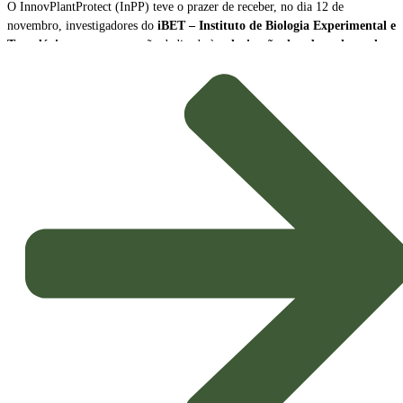
O InnovPlantProtect (InPP) teve o prazer de receber, no dia 12 de
novembro, investigadores do
iBET – Instituto de Biologia Experimental e
Tecnológica
, para uma sessão dedicada à
valorização de subprodutos da
produção de vinho como biopesticidas sustentáveis
.
A sessão contou com a participação de
Naiara Fernández
, Cientista Sénior
e Líder da Plataforma Tecnológica do iBET, e de
João Baixinho
,
Doutorando na mesma plataforma. Os investigadores partilharam a missão e
as principais linhas de investigação do centro, dando especial ênfase ao
desenvolvimento de
novos biopesticidas com elevado potencial de
aplicação agrícola
.
Inovação e Bioeconomia Circular
O foco da apresentação esteve na exploração dos subprodutos da vinicultura,
transformando resíduos em soluções de alto valor acrescentado para a
proteção das culturas.
Potenciais Biopesticidas:
Os compostos em estudo demonstraram
propriedades promissoras, sendo capazes de
inibir microrganismos
causadores de doenças nas culturas
e de exercer um eficaz