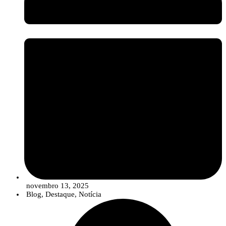
setor assiste a uma evolução no portefólio das empresas, que está a
migrar de uma oferta de “produtos” isolados para
Soluções
Integradas
. Estas soluções combinam estrategicamente sementes de
qualidade, produtos de síntese convencionais (em doses otimizadas e
reduzidas), compostos biológicos e ferramentas digitais para um
controlo de pragas e doenças mais robusto, eficiente e em linha com
os objetivos de sustentabilidade.
novembro 13, 2025
Blog
,
Destaque
,
Notícia