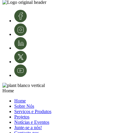
conhecimento e tecnologias. A sua experiência é fundamental para o
desenvolvimento e modernização da área da proteção de culturas e da
agricultura em Portugal.
Créditos de imagens: InnovPlantProtect – Inês Ferreira
Home
Home
Sobre Nós
Serviços e Produtos
Projetos
Notícias e Eventos
Junte-se a nós!
Contacte-nos