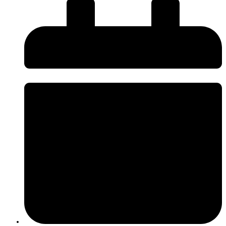
O InnovPlantProtect disponibiliza uma nova página de
Press Kit
, criada
para facilitar o acesso da comunicação social a informação institucional e
promover uma comunicação mais próxima, rigorosa e acessível sobre os
desafios e a inovação na agricultura.