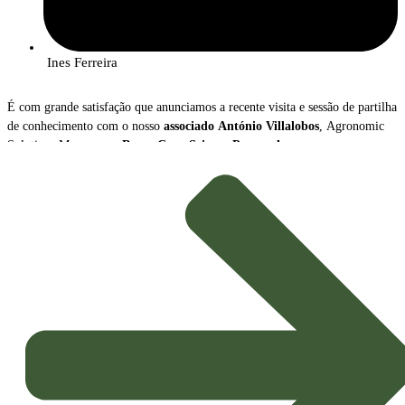
Ines Ferreira
É com grande satisfação que anunciamos a recente visita e sessão de partilha
de conhecimento com o nosso
associado
António Villalobos
, Agronomic
Solutions Manager na
Bayer Crop Science Portugal
.
Durante o encontro, António Villalobos apresentou uma visão abrangente
sobre a
transformação radical
que o setor da proteção de culturas está a
atravessar, destacando dois vetores de inovação cruciais para a
Agricultura
Sustentável
do futuro: o crescimento das
Soluções Biológicas
e o avanço
das
Ferramentas Digitais
.
Tendências e Mensagens-Chave
A apresentação sublinhou o novo paradigma que orienta a estratégia
agrícola, impulsionado pela necessidade de maior sustentabilidade e
eficiência: