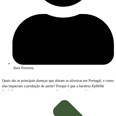
Ines Ferreira
Quais são as principais doenças que afetam as oliveiras em Portugal, e como
elas impactam a produção de azeite? Porque é que a bactéria 𝘟𝘺𝘭𝘦𝘭𝘭𝘢
𝘧𝘢𝘴𝘵𝘪𝘥𝘪𝘰𝘴𝘢 representa uma ameaça tão grande para os olivais e para os
olivicultores? Quais as medidas de prevenção e controlo recomendadas para
evitar a propagação desta bactéria? Como se está a inovar na monitorização
e gestão de doenças nos olivais e da 𝘟𝘺𝘭𝘦𝘭𝘭𝘢 𝘧𝘢𝘴𝘵𝘪𝘥𝘪𝘰𝘴𝘢?
Estas são algumas das perguntas às quais se pretende dar resposta no