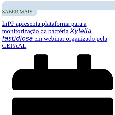
SABER MAIS
InPP apresenta plataforma para a
monitorização da bactéria 𝘟𝘺𝘭𝘦𝘭𝘭𝘢
𝘧𝘢𝘴𝘵𝘪𝘥𝘪𝘰𝘴𝘢 em webinar organizado pela
CEPAAL