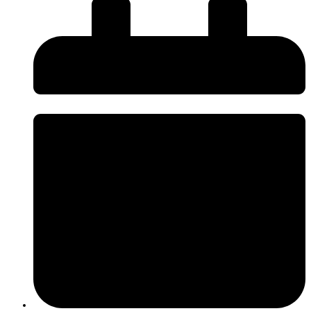
O InnovPlantProtect disponibiliza uma nova página de
Press Kit
, criada
para facilitar o acesso da comunicação social a informação institucional e
promover uma comunicação mais próxima, rigorosa e acessível sobre os
desafios e a inovação na agricultura.