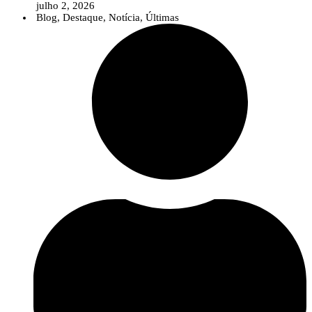
julho 2, 2026
Blog
,
Destaque
,
Notícia
,
Últimas
Num contexto em que temas como as alterações climáticas, as pragas e
doenças emergentes, as biosoluções ou a agricultura digital assumem uma
importância crescente, o InPP pretende contribuir para que o debate público
seja sustentado por conhecimento científico sólido e informação baseada na
evidência.
A nova área reúne diversos recursos destinados a jornalistas e profissionais
da comunicação, incluindo uma apresentação institucional do
InnovPlantProtect, materiais de identidade visual, informação sobre a
organização e os contactos da equipa de comunicação.
Para além destes recursos, o InnovPlantProtect disponibiliza a sua equipa
multidisciplinar para colaborar com os órgãos de comunicação social através
de entrevistas, comentários especializados e esclarecimentos sobre temas
relacionados com a proteção de culturas, inovação agrícola, soluções
biológicas e digitais e investigação aplicada.
Esta iniciativa reforça o compromisso do InPP com uma comunicação
científica clara e acessível, aproximando o conhecimento desenvolvido no