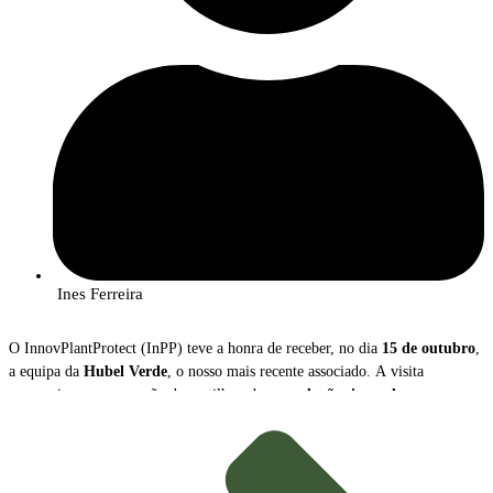
Ines Ferreira
O InnovPlantProtect (InPP) teve a honra de receber, no dia
15 de outubro
,
a equipa da
Hubel Verde
, o nosso mais recente associado. A visita
proporcionou uma sessão de partilha sobre as
soluções inovadoras
que a
empresa disponibiliza para a gestão e proteção das culturas agrícolas.
Durante o encontro,
João Caço
, Diretor Executivo da Hubel Verde, e