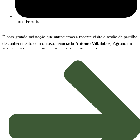
Ines Ferreira
É com grande satisfação que anunciamos a recente visita e sessão de partilha
de conhecimento com o nosso
associado
António Villalobos
, Agronomic
Solutions Manager na
Bayer Crop Science Portugal
.
Durante o encontro, António Villalobos apresentou uma visão abrangente
sobre a
transformação radical
que o setor da proteção de culturas está a
atravessar, destacando dois vetores de inovação cruciais para a
Agricultura
Sustentável
do futuro: o crescimento das
Soluções Biológicas
e o avanço
das
Ferramentas Digitais
.
Tendências e Mensagens-Chave
A apresentação sublinhou o novo paradigma que orienta a estratégia
agrícola, impulsionado pela necessidade de maior sustentabilidade e
eficiência: