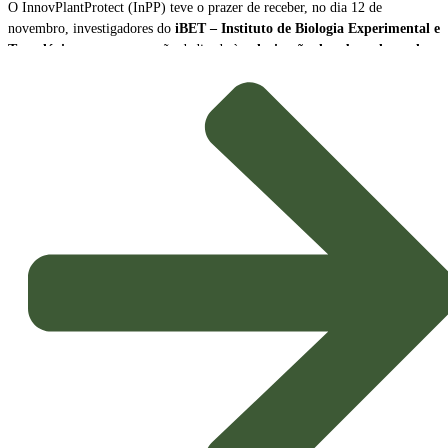
O InnovPlantProtect (InPP) teve o prazer de receber, no dia 12 de
novembro, investigadores do
iBET – Instituto de Biologia Experimental e
Tecnológica
, para uma sessão dedicada à
valorização de subprodutos da
produção de vinho como biopesticidas sustentáveis
.
A sessão contou com a participação de
Naiara Fernández
, Cientista Sénior
e Líder da Plataforma Tecnológica do iBET, e de
João Baixinho
,
Doutorando na mesma plataforma. Os investigadores partilharam a missão e
as principais linhas de investigação do centro, dando especial ênfase ao
desenvolvimento de
novos biopesticidas com elevado potencial de
aplicação agrícola
.
Inovação e Bioeconomia Circular
O foco da apresentação esteve na exploração dos subprodutos da vinicultura,
transformando resíduos em soluções de alto valor acrescentado para a
proteção das culturas.
Potenciais Biopesticidas:
Os compostos em estudo demonstraram
propriedades promissoras, sendo capazes de
inibir microrganismos
causadores de doenças nas culturas
e de exercer um eficaz