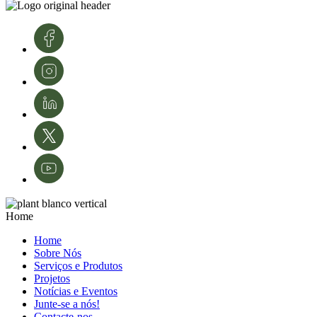
conhecimento e tecnologias. A sua experiência é fundamental para o
desenvolvimento e modernização da área da proteção de culturas e da
agricultura em Portugal.
Créditos de imagens: InnovPlantProtect – Inês Ferreira
Home
Home
Sobre Nós
Serviços e Produtos
Projetos
Notícias e Eventos
Junte-se a nós!
Contacte-nos