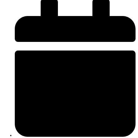
O InnovPlantProtect disponibiliza uma nova página de
Press Kit
, criada
para facilitar o acesso da comunicação social a informação institucional e
promover uma comunicação mais próxima, rigorosa e acessível sobre os
desafios e a inovação na agricultura.