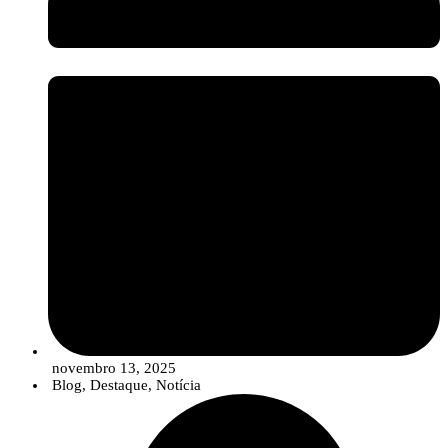
setor assiste a uma evolução no portefólio das empresas, que está a
migrar de uma oferta de “produtos” isolados para
Soluções
Integradas
. Estas soluções combinam estrategicamente sementes de
qualidade, produtos de síntese convencionais (em doses otimizadas e
reduzidas), compostos biológicos e ferramentas digitais para um
controlo de pragas e doenças mais robusto, eficiente e em linha com
os objetivos de sustentabilidade.
novembro 13, 2025
Blog
,
Destaque
,
Notícia