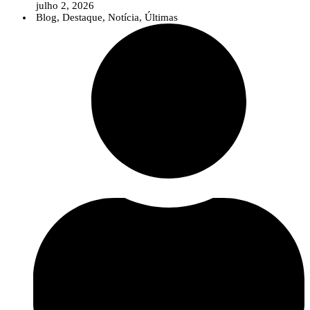
julho 2, 2026
Blog
,
Destaque
,
Notícia
,
Últimas
Num contexto em que temas como as alterações climáticas, as pragas e
doenças emergentes, as biosoluções ou a agricultura digital assumem uma
importância crescente, o InPP pretende contribuir para que o debate público
seja sustentado por conhecimento científico sólido e informação baseada na
evidência.
A nova área reúne diversos recursos destinados a jornalistas e profissionais
da comunicação, incluindo uma apresentação institucional do
InnovPlantProtect, materiais de identidade visual, informação sobre a
organização e os contactos da equipa de comunicação.
Para além destes recursos, o InnovPlantProtect disponibiliza a sua equipa
multidisciplinar para colaborar com os órgãos de comunicação social através
de entrevistas, comentários especializados e esclarecimentos sobre temas
relacionados com a proteção de culturas, inovação agrícola, soluções
biológicas e digitais e investigação aplicada.
Esta iniciativa reforça o compromisso do InPP com uma comunicação
científica clara e acessível, aproximando o conhecimento desenvolvido no