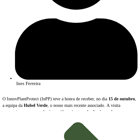
Ines Ferreira
O InnovPlantProtect (InPP) teve a honra de receber, no dia
15 de outubro
,
a equipa da
Hubel Verde
, o nosso mais recente associado. A visita
proporcionou uma sessão de partilha sobre as
soluções inovadoras
que a
empresa disponibiliza para a gestão e proteção das culturas agrícolas.
Durante o encontro,
João Caço
, Diretor Executivo da Hubel Verde, e