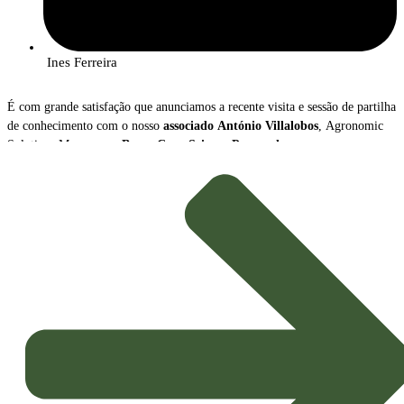
Ines Ferreira
É com grande satisfação que anunciamos a recente visita e sessão de partilha
de conhecimento com o nosso
associado
António Villalobos
, Agronomic
Solutions Manager na
Bayer Crop Science Portugal
.
Durante o encontro, António Villalobos apresentou uma visão abrangente
sobre a
transformação radical
que o setor da proteção de culturas está a
atravessar, destacando dois vetores de inovação cruciais para a
Agricultura
Sustentável
do futuro: o crescimento das
Soluções Biológicas
e o avanço
das
Ferramentas Digitais
.
Tendências e Mensagens-Chave
A apresentação sublinhou o novo paradigma que orienta a estratégia
agrícola, impulsionado pela necessidade de maior sustentabilidade e
eficiência: