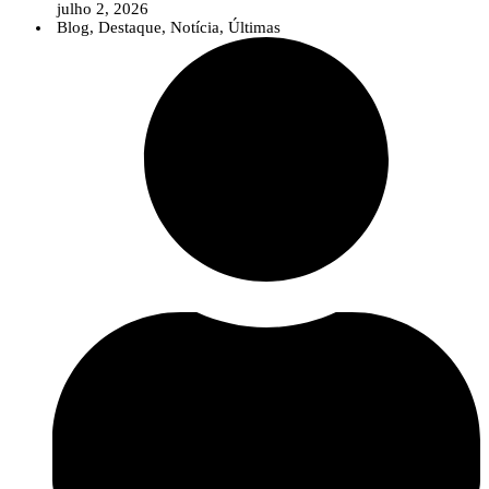
julho 2, 2026
Blog
,
Destaque
,
Notícia
,
Últimas
Num contexto em que temas como as alterações climáticas, as pragas e
doenças emergentes, as biosoluções ou a agricultura digital assumem uma
importância crescente, o InPP pretende contribuir para que o debate público
seja sustentado por conhecimento científico sólido e informação baseada na
evidência.
A nova área reúne diversos recursos destinados a jornalistas e profissionais
da comunicação, incluindo uma apresentação institucional do
InnovPlantProtect, materiais de identidade visual, informação sobre a
organização e os contactos da equipa de comunicação.
Para além destes recursos, o InnovPlantProtect disponibiliza a sua equipa
multidisciplinar para colaborar com os órgãos de comunicação social através
de entrevistas, comentários especializados e esclarecimentos sobre temas
relacionados com a proteção de culturas, inovação agrícola, soluções
biológicas e digitais e investigação aplicada.
Esta iniciativa reforça o compromisso do InPP com uma comunicação
científica clara e acessível, aproximando o conhecimento desenvolvido no