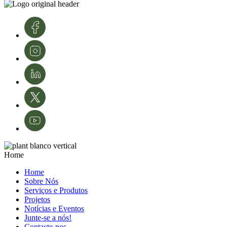
conhecimento e tecnologias. A sua experiência é fundamental para o
desenvolvimento e modernização da área da proteção de culturas e da
agricultura em Portugal.
Créditos de imagens: InnovPlantProtect – Inês Ferreira
Home
Home
Sobre Nós
Serviços e Produtos
Projetos
Notícias e Eventos
Junte-se a nós!
Contacte-nos