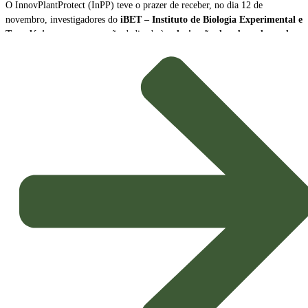
O InnovPlantProtect (InPP) teve o prazer de receber, no dia 12 de
novembro, investigadores do
iBET – Instituto de Biologia Experimental e
Tecnológica
, para uma sessão dedicada à
valorização de subprodutos da
produção de vinho como biopesticidas sustentáveis
.
A sessão contou com a participação de
Naiara Fernández
, Cientista Sénior
e Líder da Plataforma Tecnológica do iBET, e de
João Baixinho
,
Doutorando na mesma plataforma. Os investigadores partilharam a missão e
as principais linhas de investigação do centro, dando especial ênfase ao
desenvolvimento de
novos biopesticidas com elevado potencial de
aplicação agrícola
.
Inovação e Bioeconomia Circular
O foco da apresentação esteve na exploração dos subprodutos da vinicultura,
transformando resíduos em soluções de alto valor acrescentado para a
proteção das culturas.
Potenciais Biopesticidas:
Os compostos em estudo demonstraram
propriedades promissoras, sendo capazes de
inibir microrganismos
causadores de doenças nas culturas
e de exercer um eficaz