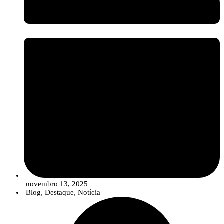
setor assiste a uma evolução no portefólio das empresas, que está a
migrar de uma oferta de “produtos” isolados para
Soluções
Integradas
. Estas soluções combinam estrategicamente sementes de
qualidade, produtos de síntese convencionais (em doses otimizadas e
reduzidas), compostos biológicos e ferramentas digitais para um
controlo de pragas e doenças mais robusto, eficiente e em linha com
os objetivos de sustentabilidade.
novembro 13, 2025
Blog
,
Destaque
,
Notícia