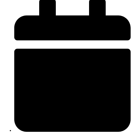
O InnovPlantProtect disponibiliza uma nova página de
Press Kit
, criada
para facilitar o acesso da comunicação social a informação institucional e
promover uma comunicação mais próxima, rigorosa e acessível sobre os
desafios e a inovação na agricultura.