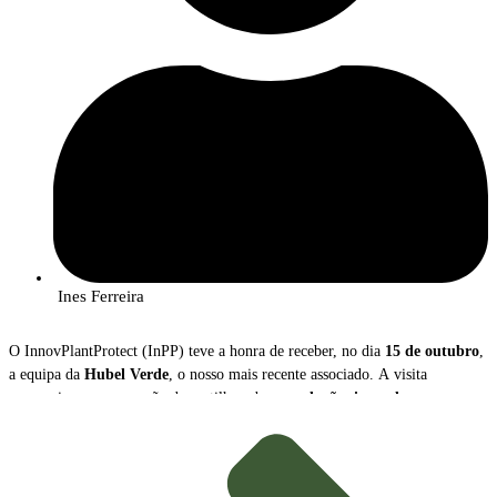
Ines Ferreira
O InnovPlantProtect (InPP) teve a honra de receber, no dia
15 de outubro
,
a equipa da
Hubel Verde
, o nosso mais recente associado. A visita
proporcionou uma sessão de partilha sobre as
soluções inovadoras
que a
empresa disponibiliza para a gestão e proteção das culturas agrícolas.
Durante o encontro,
João Caço
, Diretor Executivo da Hubel Verde, e