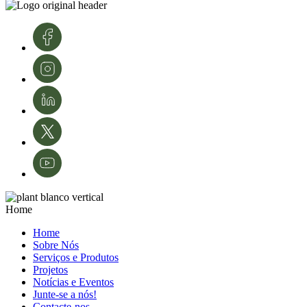
conhecimento e tecnologias. A sua experiência é fundamental para o
desenvolvimento e modernização da área da proteção de culturas e da
agricultura em Portugal.
Créditos de imagens: InnovPlantProtect – Inês Ferreira
Home
Home
Sobre Nós
Serviços e Produtos
Projetos
Notícias e Eventos
Junte-se a nós!
Contacte-nos