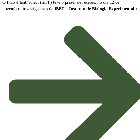
O InnovPlantProtect (InPP) teve o prazer de receber, no dia 12 de
novembro, investigadores do
iBET – Instituto de Biologia Experimental e
Tecnológica
, para uma sessão dedicada à
valorização de subprodutos da
produção de vinho como biopesticidas sustentáveis
.
A sessão contou com a participação de
Naiara Fernández
, Cientista Sénior
e Líder da Plataforma Tecnológica do iBET, e de
João Baixinho
,
Doutorando na mesma plataforma. Os investigadores partilharam a missão e
as principais linhas de investigação do centro, dando especial ênfase ao
desenvolvimento de
novos biopesticidas com elevado potencial de
aplicação agrícola
.
Inovação e Bioeconomia Circular
O foco da apresentação esteve na exploração dos subprodutos da vinicultura,
transformando resíduos em soluções de alto valor acrescentado para a
proteção das culturas.
Potenciais Biopesticidas:
Os compostos em estudo demonstraram
propriedades promissoras, sendo capazes de
inibir microrganismos
causadores de doenças nas culturas
e de exercer um eficaz