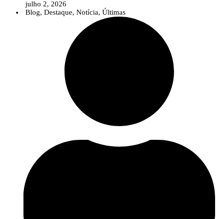
julho 2, 2026
Blog
,
Destaque
,
Notícia
,
Últimas
Num contexto em que temas como as alterações climáticas, as pragas e
doenças emergentes, as biosoluções ou a agricultura digital assumem uma
importância crescente, o InPP pretende contribuir para que o debate público
seja sustentado por conhecimento científico sólido e informação baseada na
evidência.
A nova área reúne diversos recursos destinados a jornalistas e profissionais
da comunicação, incluindo uma apresentação institucional do
InnovPlantProtect, materiais de identidade visual, informação sobre a
organização e os contactos da equipa de comunicação.
Para além destes recursos, o InnovPlantProtect disponibiliza a sua equipa
multidisciplinar para colaborar com os órgãos de comunicação social através
de entrevistas, comentários especializados e esclarecimentos sobre temas
relacionados com a proteção de culturas, inovação agrícola, soluções
biológicas e digitais e investigação aplicada.
Esta iniciativa reforça o compromisso do InPP com uma comunicação
científica clara e acessível, aproximando o conhecimento desenvolvido no