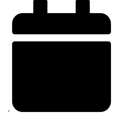
O InnovPlantProtect disponibiliza uma nova página de
Press Kit
, criada
para facilitar o acesso da comunicação social a informação institucional e
promover uma comunicação mais próxima, rigorosa e acessível sobre os
desafios e a inovação na agricultura.