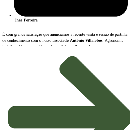
Ines Ferreira
É com grande satisfação que anunciamos a recente visita e sessão de partilha
de conhecimento com o nosso
associado
António Villalobos
, Agronomic
Solutions Manager na
Bayer Crop Science Portugal
.
Durante o encontro, António Villalobos apresentou uma visão abrangente
sobre a
transformação radical
que o setor da proteção de culturas está a
atravessar, destacando dois vetores de inovação cruciais para a
Agricultura
Sustentável
do futuro: o crescimento das
Soluções Biológicas
e o avanço
das
Ferramentas Digitais
.
Tendências e Mensagens-Chave
A apresentação sublinhou o novo paradigma que orienta a estratégia
agrícola, impulsionado pela necessidade de maior sustentabilidade e
eficiência: