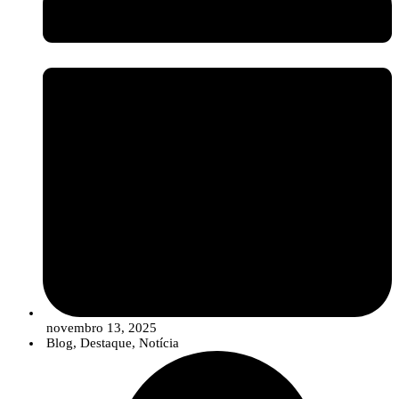
setor assiste a uma evolução no portefólio das empresas, que está a
migrar de uma oferta de “produtos” isolados para
Soluções
Integradas
. Estas soluções combinam estrategicamente sementes de
qualidade, produtos de síntese convencionais (em doses otimizadas e
reduzidas), compostos biológicos e ferramentas digitais para um
controlo de pragas e doenças mais robusto, eficiente e em linha com
os objetivos de sustentabilidade.
novembro 13, 2025
Blog
,
Destaque
,
Notícia