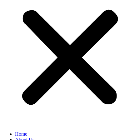
Home
About Us