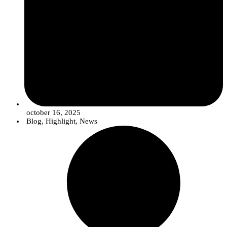
october 16, 2025
Blog
,
Highlight
,
News