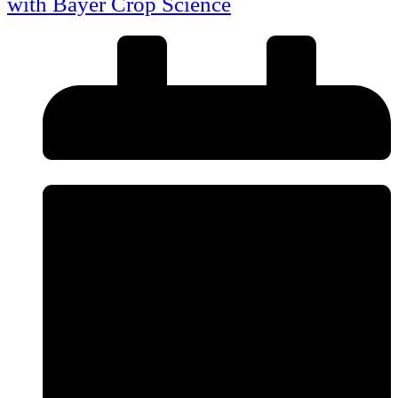
with Bayer Crop Science
Convidamos todos os nossos parceiros, produtores, investigadores e agentes
do setor a analisar o documento na íntegra para compreender a evolução do
ecossistema de inovação em Portugal.
Documentos para Download:
Clique nos links abaixo para aceder aos ficheiros em formato PDF/Digital:
📥
Descarregar Estudo Completo (PBS)