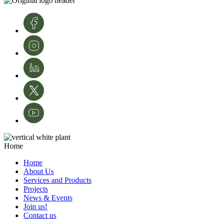
the development and modernization of crop protection and agriculture in
Portugal.
Image credits: InnovPlantProtect - Inês Ferreira
Home
Home
About Us
Services and Products
Projects
News & Events
Join us!
Contact us