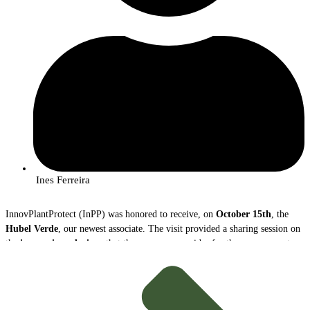
Ines Ferreira
InnovPlantProtect (InPP) was honored to receive, on
October 15th
, the
Hubel Verde
, our newest associate. The visit provided a sharing session on
the
innovative solutions
that the company provides for the management
and protection of agricultural crops.
During the meeting,
João Caço
, Executive Director of Hubel Verde, and
Margarida Mota
, Innovation Coordinator, presented the company, its