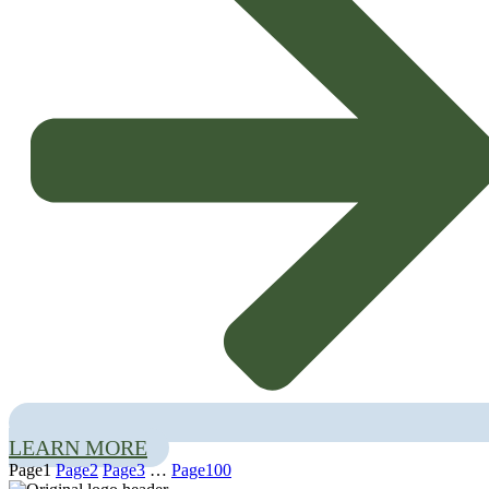
mission and its vast portfolio of products.
innovative and sustainable
solutions
. These solutions are designed to respond effectively to the diverse
needs and realities of the field in Portuguese agriculture.
Spotlight on Technology and Efficiency
The presentation focused on technologies aimed at increasing efficiency and
sustainability in the sector:
Low Volume Electrostatic Nebulizers:
Special attention was paid
to this cutting-edge technology, which allows for a more precise,
economical and efficient application of crop protection products,
minimizing waste and environmental impact.
Integrated Services and Solutions:
Hubel Verde highlighted its
scientific know-how
in
integrated services and solutions
which
cover various aspects of crop management. These holistic approaches
Recognition and Collaboration
are crucial to ensuring the greatest success and profitability of
agricultural activity.
LEARN MORE
InPP would like to thank
Hubel Verde
for the visit and the valuable
Page
1
Page
2
Page
3
…
Page
100
sharing of knowledge and technologies. Your experience is fundamental to