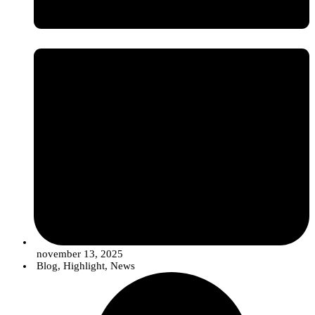
sector is witnessing an evolution in companies“ portfolios, which are
migrating from offering isolated ”products" to
Integrated
Solutions
. These solutions strategically combine quality seeds,
conventional synthetic products (in optimized and reduced doses),
biological compounds and digital tools for more robust, efficient
pest and disease control in line with sustainability objectives.
november 13, 2025
Blog
,
Highlight
,
News