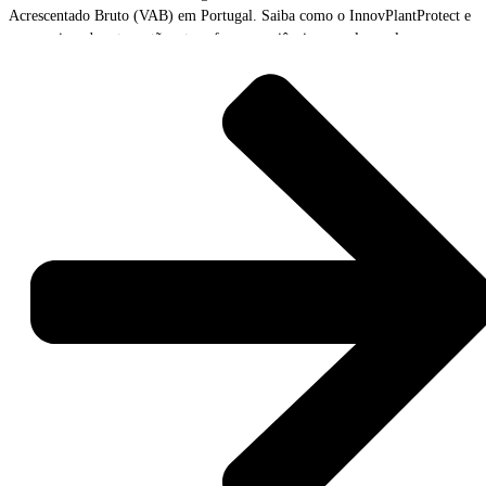
Acrescentado Bruto (VAB) em Portugal. Saiba como o InnovPlantProtect e
os parceiros do setor estão a transformar a ciência em valor real para o
campo.
Já está disponível para consulta e download o estudo integral
“Impacto
Socioeconómico dos Laboratórios Colaborativos (CoLABs)”
. Promovido
pelo Fórum dos Laboratórios Colaborativos (FCoLAB), em parceria com a
Porto Business School (PBS)
, o relatório quantifica e valida o contributo
destas estruturas como pontes determinantes entre o conhecimento científico
e as necessidades concretas do tecido empresarial.