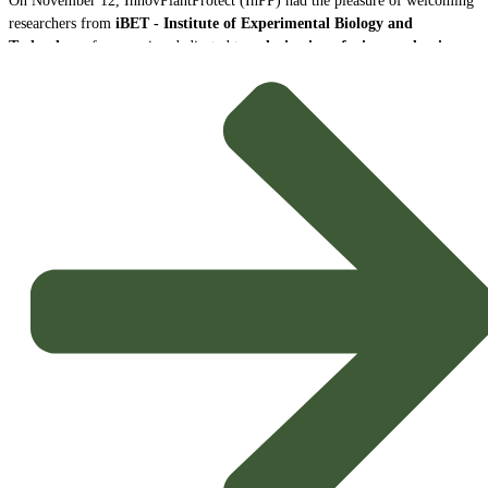
On November 12, InnovPlantProtect (InPP) had the pleasure of welcoming
researchers from
iBET - Institute of Experimental Biology and
Technology
, for a session dedicated to
valorization of wine production
by-products as sustainable biopesticides
.
The session was attended by
Naiara Fernández
, Senior Scientist and
Leader of the iBET Technology Platform, and of
João Baixinho
, D.
student on the same platform. The researchers shared the center's mission
and main lines of research, with particular emphasis on the development of
new biopesticides with high potential for agricultural application
.
Innovation and the Circular Bioeconomy
The focus of the presentation was on the exploitation of wine-growing by-
products, transforming waste into high value-added solutions for crop
protection.
Potential Biopesticides:
The compounds under study showed
promising properties, being able to
inhibit disease-causing
microorganisms in crops
and to exercise effective
mite control
, It