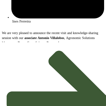
Ines Ferreira
We are very pleased to announce the recent visit and knowledge-sharing
session with our
associate
Antonio Villalobos
, Agronomic Solutions
Manager at
Bayer Crop Science Portugal
.
During the meeting, António Villalobos gave a comprehensive overview of
the
radical transformation
that the crop protection sector is going
through, highlighting two crucial vectors of innovation for the
Sustainable
Agriculture
of the future: the growth of
Biological Solutions
and the
advance of
Digital Tools
.
Trends and Key Messages
The presentation highlighted the new paradigm guiding agricultural
strategy, driven by the need for greater sustainability and efficiency: