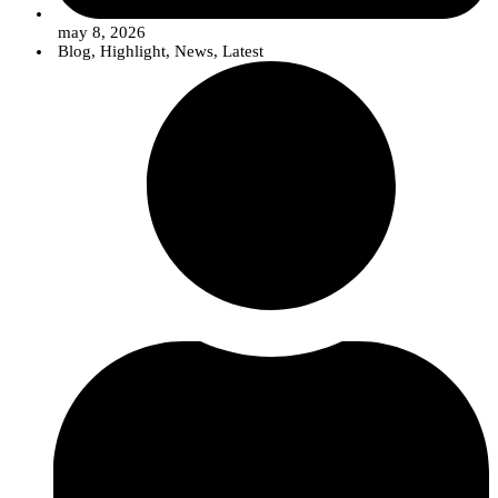
may 8, 2026
Blog
,
Highlight
,
News
,
Latest
Programa:
Receção dos participantes
| 09H30
Apresentação sobre as pragas
cigarrinha-verde
(
Jacobiasca lybica
)
e
curl moth
(
Cryptoblabes gnidiella
) |
10H00
Nuno Faria | Investigador da área de Monitorização Inteligente de Pragas e
Doenças