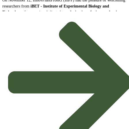
On November 12, InnovPlantProtect (InPP) had the pleasure of welcoming
researchers from
iBET - Institute of Experimental Biology and
Technology
, for a session dedicated to
valorization of wine production
by-products as sustainable biopesticides
.
The session was attended by
Naiara Fernández
, Senior Scientist and
Leader of the iBET Technology Platform, and of
João Baixinho
, D.
student on the same platform. The researchers shared the center's mission
and main lines of research, with particular emphasis on the development of
new biopesticides with high potential for agricultural application
.
Innovation and the Circular Bioeconomy
The focus of the presentation was on the exploitation of wine-growing by-
products, transforming waste into high value-added solutions for crop
protection.
Potential Biopesticides:
The compounds under study showed
promising properties, being able to
inhibit disease-causing
microorganisms in crops
and to exercise effective
mite control
, It