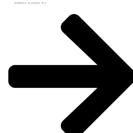
O
InnovPlantProtect (InPP)
, representado por
Ricardo Ramiro, Diretor
de Ciência de Dados e Bioinformática
, participou na reunião de arranque
(
Kick-Off Meeting
) do projeto europeu
SENTRY – Precision
Agriculture Solution for Plant Pathogen Surveillance and Risk
Assessment
, que decorreu entre os dias
23 e 25 de junho de 2026
, em
Limassol, Chipre
.