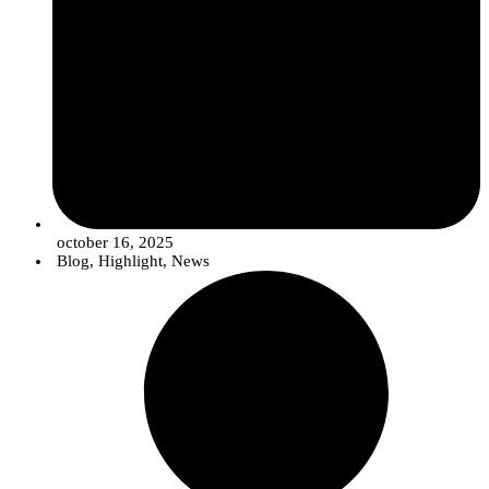
october 16, 2025
Blog
,
Highlight
,
News