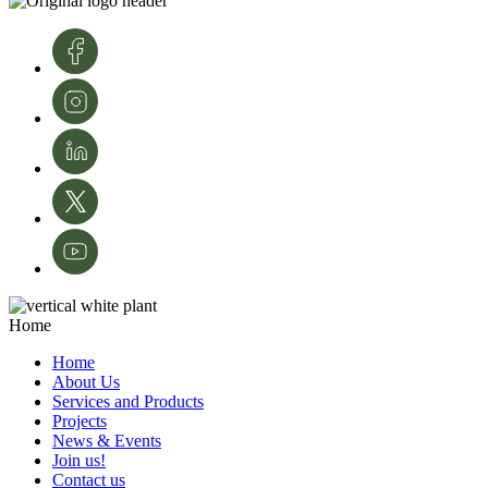
the development and modernization of crop protection and agriculture in
Portugal.
Image credits: InnovPlantProtect - Inês Ferreira
Home
Home
About Us
Services and Products
Projects
News & Events
Join us!
Contact us