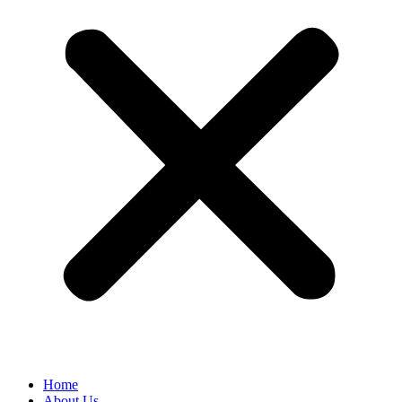
Home
About Us