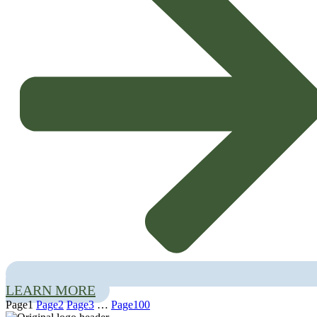
mission and its vast portfolio of products.
innovative and sustainable
solutions
. These solutions are designed to respond effectively to the diverse
needs and realities of the field in Portuguese agriculture.
Spotlight on Technology and Efficiency
The presentation focused on technologies aimed at increasing efficiency and
sustainability in the sector:
Low Volume Electrostatic Nebulizers:
Special attention was paid
to this cutting-edge technology, which allows for a more precise,
economical and efficient application of crop protection products,
minimizing waste and environmental impact.
Integrated Services and Solutions:
Hubel Verde highlighted its
scientific know-how
in
integrated services and solutions
which
cover various aspects of crop management. These holistic approaches
Recognition and Collaboration
are crucial to ensuring the greatest success and profitability of
agricultural activity.
LEARN MORE
InPP would like to thank
Hubel Verde
for the visit and the valuable
Page
1
Page
2
Page
3
…
Page
100
sharing of knowledge and technologies. Your experience is fundamental to