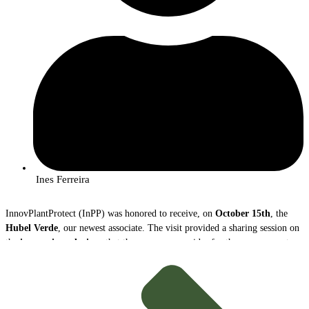
Ines Ferreira
InnovPlantProtect (InPP) was honored to receive, on
October 15th
, the
Hubel Verde
, our newest associate. The visit provided a sharing session on
the
innovative solutions
that the company provides for the management
and protection of agricultural crops.
During the meeting,
João Caço
, Executive Director of Hubel Verde, and
Margarida Mota
, Innovation Coordinator, presented the company, its