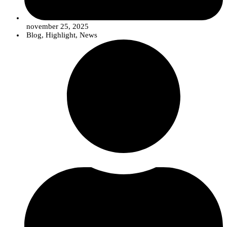
november 25, 2025
Blog
,
Highlight
,
News
Cinco soluções inovadoras para a agricultura
Ao longo de quatro anos de trabalho colaborativo, o SP6 – Agricultura
permitiu o desenvolvimento de cinco soluções baseadas em algas, destinadas
a responder a desafios concretos do setor agrícola:
Dois bioestimulantes