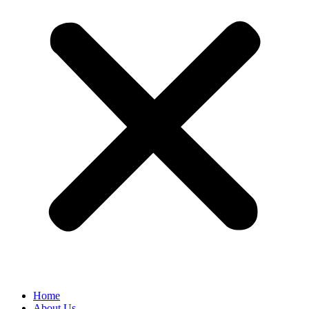
Home
About Us