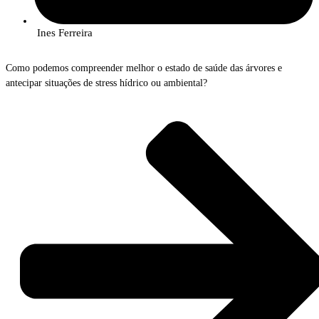
Ines Ferreira
Como podemos compreender melhor o estado de saúde das árvores e
antecipar situações de stress hídrico ou ambiental?
No próximo dia
17 de junho
, o InnovPlantProtect promove a sessão prática
“Tree Talkers: Sensores IoT que permitem compreender a fisiologia das
árvores”
, uma iniciativa que permitirá conhecer uma tecnologia inovadora
para monitorização florestal em tempo real.
Os
Tree Talkers
são um sistema avançado de sensores IoT capaz de recolher
continuamente diversos dados sobre a fisiologia das árvores, como
crescimento radial, velocidade do fluxo da seiva, densidade da copa,
estabilidade das árvores, bem como informação sobre as condições
ambientais envolventes.
Esta tecnologia permite acompanhar o estado de saúde das árvores e
compreender melhor o funcionamento dos ecossistemas florestais, apoiando