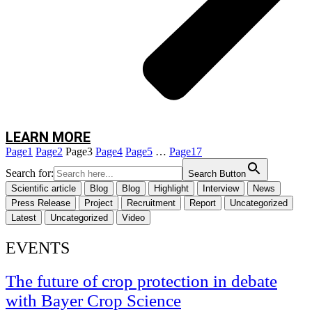
uma gestão mais informada e sustentável.
Durante a sessão, os participantes terão oportunidade de
Conhecer a tecnologia TreeTalkers e as suas aplicações;
Visualizar exemplos de resultados obtidos através da monitorização
contínua das árvores;
Compreender como os dados recolhidos podem apoiar a gestão
florestal;
LEARN MORE
Assistir a uma demonstração prática em campo, numa floresta de
Page
1
Page
2
Page
3
Page
4
Page
5
…
Page
17
sobreiros.
Search for:
Search Button
Scientific article
Blog
Blog
Highlight
Interview
News
Press Release
Project
Recruitment
Report
Uncategorized
Latest
Uncategorized
Video
EVENTS
The future of crop protection in debate
with Bayer Crop Science