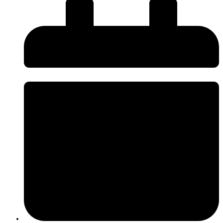
Seguiu-se uma demonstração prática em campo, durante a qual os
participantes puderam observar os sensores instalados numa área florestal,
compreender os parâmetros monitorizados e visualizar exemplos de
resultados obtidos em condições reais.