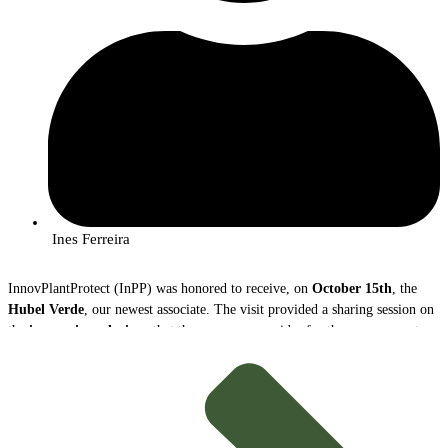
Ines Ferreira
InnovPlantProtect (InPP) was honored to receive, on
October 15th
, the
Hubel Verde
, our newest associate. The visit provided a sharing session on
the
innovative solutions
that the company provides for the management
and protection of agricultural crops.
During the meeting,
João Caço
, Executive Director of Hubel Verde, and
Margarida Mota
, Innovation Coordinator, presented the company, its
mission and its vast portfolio of products.
innovative and sustainable