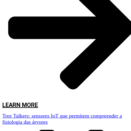
assistir à apresentação da iCountPests e de acompanhar uma demonstração
prática da aplicação em contexto real.
LEARN MORE
Tree Talkers: sensores IoT que permitem compreender a
fisiologia das árvores