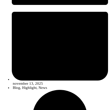
migrating from offering isolated ”products" to
Integrated
Solutions
. These solutions strategically combine quality seeds,
conventional synthetic products (in optimized and reduced doses),
biological compounds and digital tools for more robust, efficient
pest and disease control in line with sustainability objectives.
A sessão ficou ainda marcada pela participação ativa dos presentes, que
colocaram diversas questões sobre as potencialidades da tecnologia e as suas
aplicações em contexto florestal.
november 13, 2025
O InnovPlantProtect agradece a todos os participantes pela sua presença e
Blog
,
Highlight
,
News
interesse, bem como à Herdade de Rui Vaz pela disponibilidade para acolher
a iniciativa.
Sobre o projeto BioLivingLABs