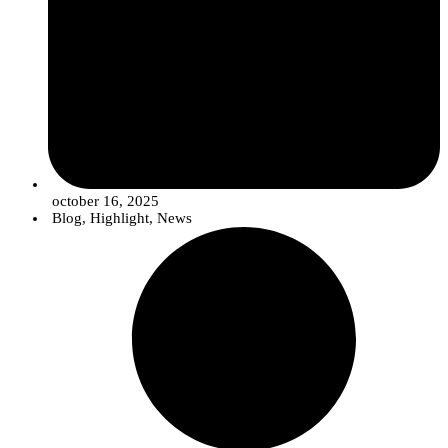
october 16, 2025
Blog
,
Highlight
,
News