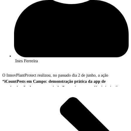
Ines Ferreira
O InnovPlantProtect realizou, no passado dia 2 de junho, a ação
“iCountPests em Campo: demonstração prática da app de
monitorização de pragas agrícolas”
, que decorreu na Herdade das Servas,
em Estremoz.
A iniciativa contou com a participação de 23 produtores, técnicos agrícolas
e outros profissionais do setor interessados em conhecer o potencial da
tecnologia digital e da inteligência artificial aplicada à monitorização de
pragas. Ao longo da manhã, os participantes tiveram oportunidade de