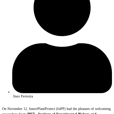
A ação foi realizada no âmbito do projeto
BioLivingLABS: Bioeconomy
at the service of the sustainability of inland territories
, cofinanciado
pelo COMPETE 2030, que visa aproximar a ciência das empresas e dos
produtores, transformando os resultados da investigação em soluções
práticas e sustentáveis que tragam valor económico e ambiental aos
territórios de baixa densidade das regiões Norte, Centro e Alentejo.
O consórcio integra cinco instituições de investigação e inovação – o
Instituto Politécnico de Bragança, o Instituto Politécnico de Castelo Branco,
o Laboratório Colaborativo Montanhas de Investigação (MORE), o
Laboratório Colaborativo InnovPlantProtect e o Centro de Valorização e
Transferência de Tecnologia da Água (AquaValor).
Ines Ferreira
On November 12, InnovPlantProtect (InPP) had the pleasure of welcoming