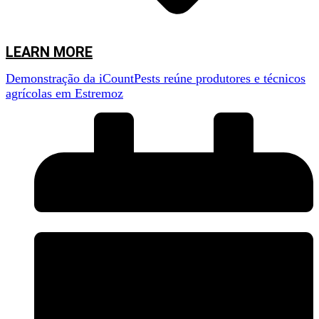
LEARN MORE
Demonstração da iCountPests reúne produtores e técnicos
agrícolas em Estremoz