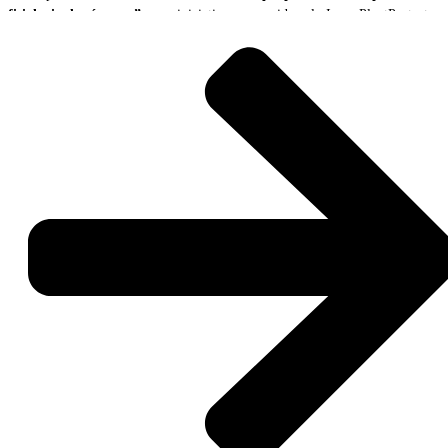
fisiologia das árvores”
, uma iniciativa promovida pelo InnovPlantProtect,
no âmbito do projeto BioLivingLABs.
A ação reuniu produtores, académicos, técnicos e representantes de
diferentes entidades interessados em conhecer uma tecnologia inovadora de
monitorização florestal capaz de recolher e transmitir, em tempo real,
informação detalhada sobre o estado fisiológico das árvores e as condições
ambientais envolventes.
A sessão teve início com um conjunto de apresentações técnicas dedicadas à
gestão sustentável do montado e da floresta mediterrânica, ao
funcionamento dos sensores Tree Talkers e à interpretação dos dados
recolhidos pela tecnologia.