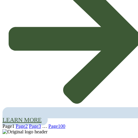
solutions
. These solutions are designed to respond effectively to the diverse
needs and realities of the field in Portuguese agriculture.
Spotlight on Technology and Efficiency
The presentation focused on technologies aimed at increasing efficiency and
sustainability in the sector:
Low Volume Electrostatic Nebulizers:
Special attention was paid
to this cutting-edge technology, which allows for a more precise,
economical and efficient application of crop protection products,
minimizing waste and environmental impact.
Integrated Services and Solutions:
Hubel Verde highlighted its
scientific know-how
in
integrated services and solutions
which
cover various aspects of crop management. These holistic approaches
Recognition and Collaboration
are crucial to ensuring the greatest success and profitability of
agricultural activity.
LEARN MORE
InPP would like to thank
Hubel Verde
for the visit and the valuable
Page
1
Page
2
Page
3
…
Page
100
sharing of knowledge and technologies. Your experience is fundamental to
the development and modernization of crop protection and agriculture in