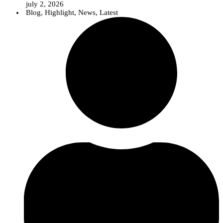
july 2, 2026
Blog
,
Highlight
,
News
,
Latest
Num contexto em que temas como as alterações climáticas, as pragas e
doenças emergentes, as biosoluções ou a agricultura digital assumem uma
importância crescente, o InPP pretende contribuir para que o debate público
seja sustentado por conhecimento científico sólido e informação baseada na
evidência.
A nova área reúne diversos recursos destinados a jornalistas e profissionais
da comunicação, incluindo uma apresentação institucional do
InnovPlantProtect, materiais de identidade visual, informação sobre a
organização e os contactos da equipa de comunicação.
Para além destes recursos, o InnovPlantProtect disponibiliza a sua equipa
multidisciplinar para colaborar com os órgãos de comunicação social através
de entrevistas, comentários especializados e esclarecimentos sobre temas
relacionados com a proteção de culturas, inovação agrícola, soluções
biológicas e digitais e investigação aplicada.
Esta iniciativa reforça o compromisso do InPP com uma comunicação
científica clara e acessível, aproximando o conhecimento desenvolvido no