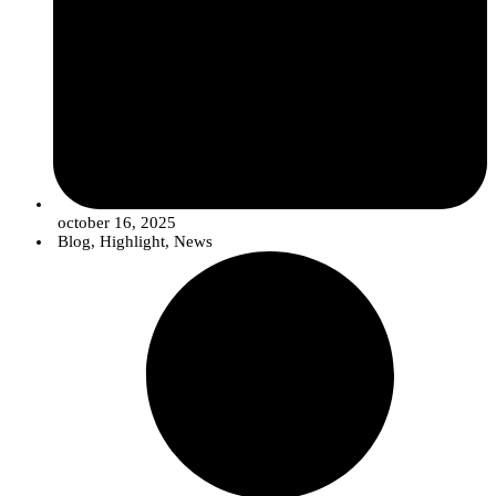
october 16, 2025
Blog
,
Highlight
,
News