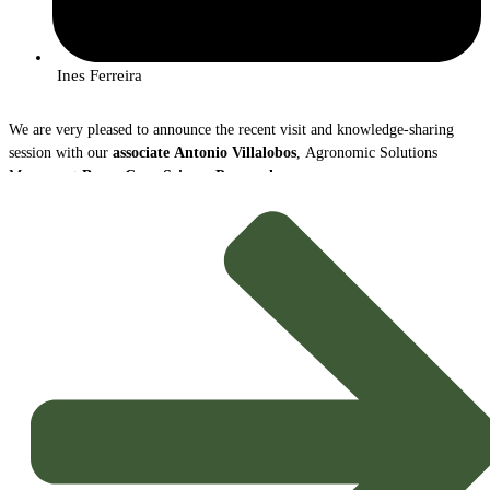
Ines Ferreira
We are very pleased to announce the recent visit and knowledge-sharing
session with our
associate
Antonio Villalobos
, Agronomic Solutions
Manager at
Bayer Crop Science Portugal
.
During the meeting, António Villalobos gave a comprehensive overview of
the
radical transformation
that the crop protection sector is going
through, highlighting two crucial vectors of innovation for the
Sustainable
Agriculture
of the future: the growth of
Biological Solutions
and the
advance of
Digital Tools
.
Trends and Key Messages
The presentation highlighted the new paradigm guiding agricultural
strategy, driven by the need for greater sustainability and efficiency: