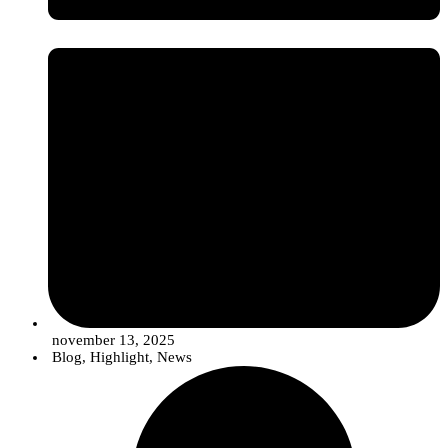
migrating from offering isolated ”products" to
Integrated
Solutions
. These solutions strategically combine quality seeds,
conventional synthetic products (in optimized and reduced doses),
biological compounds and digital tools for more robust, efficient
pest and disease control in line with sustainability objectives.
november 13, 2025
Blog
,
Highlight
,
News