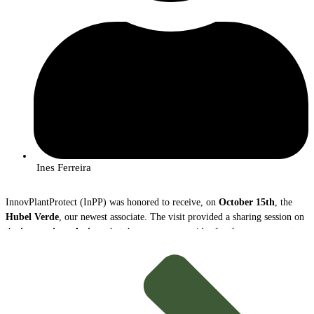
Ines Ferreira
InnovPlantProtect (InPP) was honored to receive, on
October 15th
, the
Hubel Verde
, our newest associate. The visit provided a sharing session on
the
innovative solutions
that the company provides for the management
and protection of agricultural crops.
During the meeting,
João Caço
, Executive Director of Hubel Verde, and
Margarida Mota
, Innovation Coordinator, presented the company, its
mission and its vast portfolio of products.
innovative and sustainable