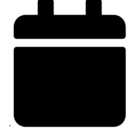
O InnovPlantProtect disponibiliza uma nova página de
Press Kit
, criada
para facilitar o acesso da comunicação social a informação institucional e
promover uma comunicação mais próxima, rigorosa e acessível sobre os
desafios e a inovação na agricultura.