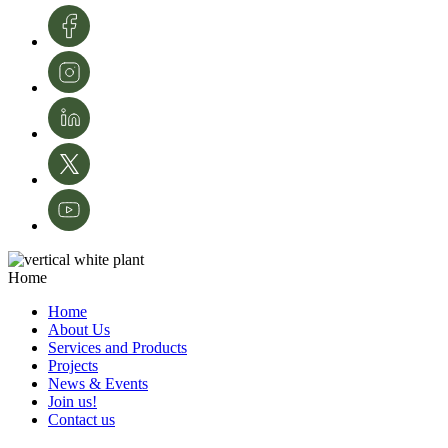
Portugal.
Image credits: InnovPlantProtect - Inês Ferreira
Home
Home
About Us
Services and Products
Projects
News & Events
Join us!
Contact us