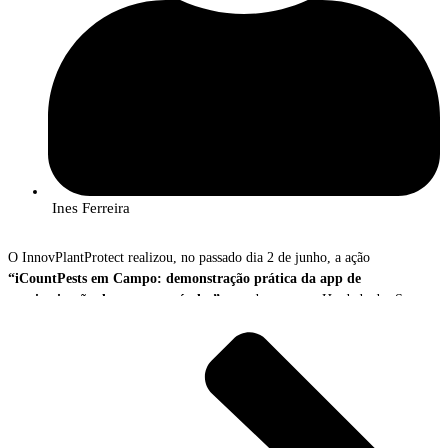
Ines Ferreira
O InnovPlantProtect realizou, no passado dia 2 de junho, a ação
“iCountPests em Campo: demonstração prática da app de
monitorização de pragas agrícolas”
, que decorreu na Herdade das Servas,
em Estremoz.
A iniciativa contou com a participação de 23 produtores, técnicos agrícolas
e outros profissionais do setor interessados em conhecer o potencial da
tecnologia digital e da inteligência artificial aplicada à monitorização de
pragas. Ao longo da manhã, os participantes tiveram oportunidade de