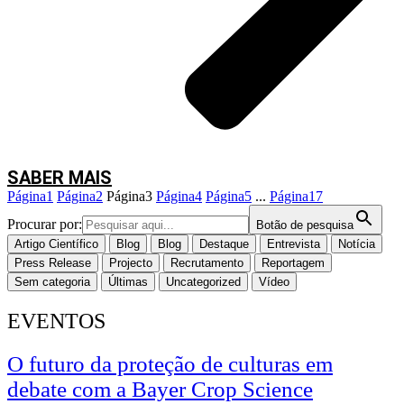
uma gestão mais informada e sustentável.
Durante a sessão, os participantes terão oportunidade de
Conhecer a tecnologia TreeTalkers e as suas aplicações;
Visualizar exemplos de resultados obtidos através da monitorização
contínua das árvores;
Compreender como os dados recolhidos podem apoiar a gestão
florestal;
SABER MAIS
Assistir a uma demonstração prática em campo, numa floresta de
Página
1
Página
2
Página
3
Página
4
Página
5
...
Página
17
sobreiros.
Procurar por:
Botão de pesquisa
Artigo Científico
Blog
Blog
Destaque
Entrevista
Notícia
Press Release
Projecto
Recrutamento
Reportagem
Sem categoria
Últimas
Uncategorized
Vídeo
EVENTOS
O futuro da proteção de culturas em
debate com a Bayer Crop Science