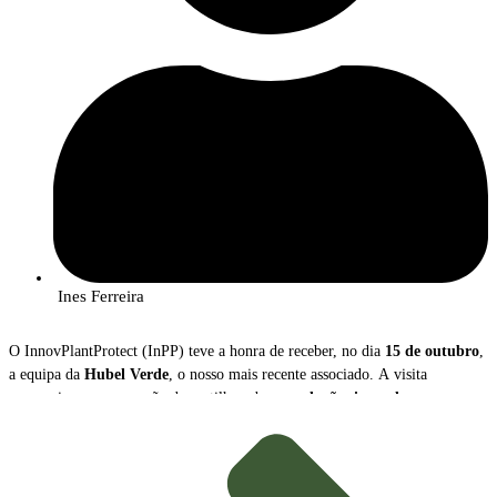
Ines Ferreira
O InnovPlantProtect (InPP) teve a honra de receber, no dia
15 de outubro
,
a equipa da
Hubel Verde
, o nosso mais recente associado. A visita
proporcionou uma sessão de partilha sobre as
soluções inovadoras
que a
empresa disponibiliza para a gestão e proteção das culturas agrícolas.
Durante o encontro,
João Caço
, Diretor Executivo da Hubel Verde, e