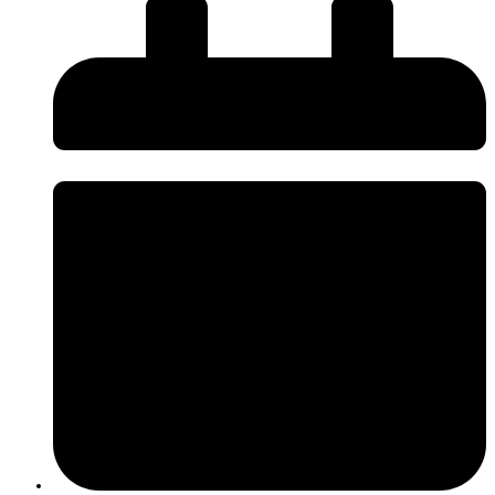
Seguiu-se uma demonstração prática em campo, durante a qual os
participantes puderam observar os sensores instalados numa área florestal,
compreender os parâmetros monitorizados e visualizar exemplos de
resultados obtidos em condições reais.