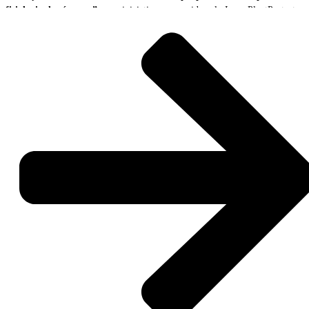
fisiologia das árvores”
, uma iniciativa promovida pelo InnovPlantProtect,
no âmbito do projeto BioLivingLABs.
A ação reuniu produtores, académicos, técnicos e representantes de
diferentes entidades interessados em conhecer uma tecnologia inovadora de
monitorização florestal capaz de recolher e transmitir, em tempo real,
informação detalhada sobre o estado fisiológico das árvores e as condições
ambientais envolventes.
A sessão teve início com um conjunto de apresentações técnicas dedicadas à
gestão sustentável do montado e da floresta mediterrânica, ao
funcionamento dos sensores Tree Talkers e à interpretação dos dados
recolhidos pela tecnologia.