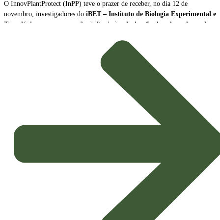
O InnovPlantProtect (InPP) teve o prazer de receber, no dia 12 de
novembro, investigadores do
iBET – Instituto de Biologia Experimental e
Tecnológica
, para uma sessão dedicada à
valorização de subprodutos da
produção de vinho como biopesticidas sustentáveis
.
A sessão contou com a participação de
Naiara Fernández
, Cientista Sénior
e Líder da Plataforma Tecnológica do iBET, e de
João Baixinho
,
Doutorando na mesma plataforma. Os investigadores partilharam a missão e
as principais linhas de investigação do centro, dando especial ênfase ao
desenvolvimento de
novos biopesticidas com elevado potencial de
aplicação agrícola
.
Inovação e Bioeconomia Circular
O foco da apresentação esteve na exploração dos subprodutos da vinicultura,
transformando resíduos em soluções de alto valor acrescentado para a
proteção das culturas.
Potenciais Biopesticidas:
Os compostos em estudo demonstraram
propriedades promissoras, sendo capazes de
inibir microrganismos
causadores de doenças nas culturas
e de exercer um eficaz