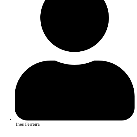
A ação foi realizada no âmbito do projeto
BioLivingLABS: Bioeconomia
ao serviço da sustentabilidade dos territórios do interior
, cofinanciado
pelo COMPETE 2030, que visa aproximar a ciência das empresas e dos
produtores, transformando os resultados da investigação em soluções
práticas e sustentáveis que tragam valor económico e ambiental aos
territórios de baixa densidade das regiões Norte, Centro e Alentejo.
O consórcio integra cinco instituições de investigação e inovação – o
Instituto Politécnico de Bragança, o Instituto Politécnico de Castelo Branco,
o Laboratório Colaborativo Montanhas de Investigação (MORE), o
Laboratório Colaborativo InnovPlantProtect e o Centro de Valorização e
Transferência de Tecnologia da Água (AquaValor).
Ines Ferreira