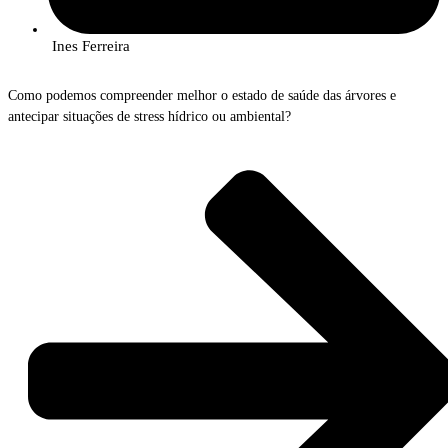
Ines Ferreira
Como podemos compreender melhor o estado de saúde das árvores e
antecipar situações de stress hídrico ou ambiental?
No próximo dia
17 de junho
, o InnovPlantProtect promove a sessão prática
“Tree Talkers: Sensores IoT que permitem compreender a fisiologia das
árvores”
, uma iniciativa que permitirá conhecer uma tecnologia inovadora
para monitorização florestal em tempo real.
Os
Tree Talkers
são um sistema avançado de sensores IoT capaz de recolher
continuamente diversos dados sobre a fisiologia das árvores, como
crescimento radial, velocidade do fluxo da seiva, densidade da copa,
estabilidade das árvores, bem como informação sobre as condições
ambientais envolventes.
Esta tecnologia permite acompanhar o estado de saúde das árvores e
compreender melhor o funcionamento dos ecossistemas florestais, apoiando