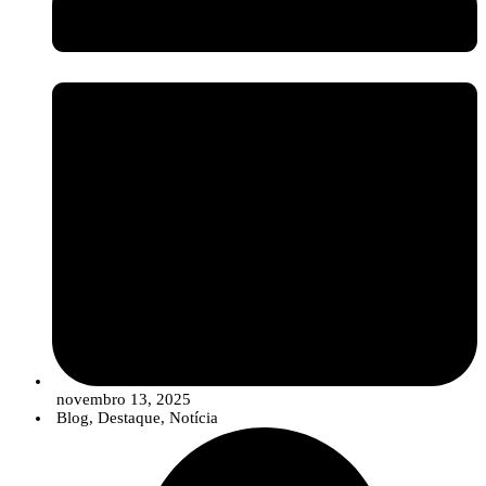
setor assiste a uma evolução no portefólio das empresas, que está a
migrar de uma oferta de “produtos” isolados para
Soluções
Integradas
. Estas soluções combinam estrategicamente sementes de
qualidade, produtos de síntese convencionais (em doses otimizadas e
reduzidas), compostos biológicos e ferramentas digitais para um
controlo de pragas e doenças mais robusto, eficiente e em linha com
os objetivos de sustentabilidade.
A sessão ficou ainda marcada pela participação ativa dos presentes, que
colocaram diversas questões sobre as potencialidades da tecnologia e as suas
aplicações em contexto florestal.
O InnovPlantProtect agradece a todos os participantes pela sua presença e
novembro 13, 2025
interesse, bem como à Herdade de Rui Vaz pela disponibilidade para acolher
Blog
,
Destaque
,
Notícia
a iniciativa.
Sobre o projeto BioLivingLABs