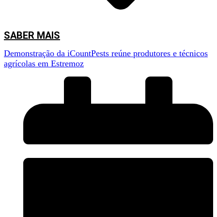
SABER MAIS
Demonstração da iCountPests reúne produtores e técnicos
agrícolas em Estremoz