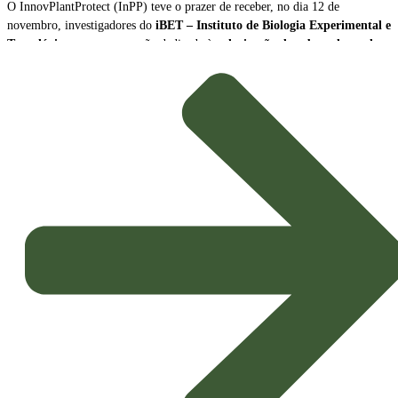
O InnovPlantProtect (InPP) teve o prazer de receber, no dia 12 de
novembro, investigadores do
iBET – Instituto de Biologia Experimental e
Tecnológica
, para uma sessão dedicada à
valorização de subprodutos da
produção de vinho como biopesticidas sustentáveis
.
A sessão contou com a participação de
Naiara Fernández
, Cientista Sénior
e Líder da Plataforma Tecnológica do iBET, e de
João Baixinho
,
Doutorando na mesma plataforma. Os investigadores partilharam a missão e
as principais linhas de investigação do centro, dando especial ênfase ao
desenvolvimento de
novos biopesticidas com elevado potencial de
aplicação agrícola
.
Inovação e Bioeconomia Circular
O foco da apresentação esteve na exploração dos subprodutos da vinicultura,
transformando resíduos em soluções de alto valor acrescentado para a
proteção das culturas.
Potenciais Biopesticidas:
Os compostos em estudo demonstraram
propriedades promissoras, sendo capazes de
inibir microrganismos
causadores de doenças nas culturas
e de exercer um eficaz