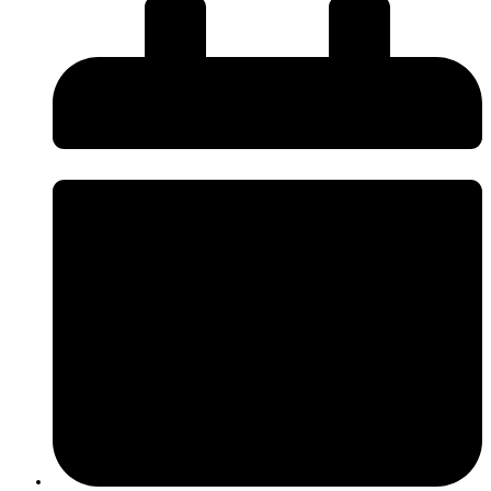
O InnovPlantProtect disponibiliza uma nova página de
Press Kit
, criada
para facilitar o acesso da comunicação social a informação institucional e
promover uma comunicação mais próxima, rigorosa e acessível sobre os
desafios e a inovação na agricultura.