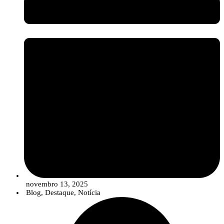
setor assiste a uma evolução no portefólio das empresas, que está a
migrar de uma oferta de “produtos” isolados para
Soluções
Integradas
. Estas soluções combinam estrategicamente sementes de
qualidade, produtos de síntese convencionais (em doses otimizadas e
reduzidas), compostos biológicos e ferramentas digitais para um
controlo de pragas e doenças mais robusto, eficiente e em linha com
os objetivos de sustentabilidade.
novembro 13, 2025
Blog
,
Destaque
,
Notícia