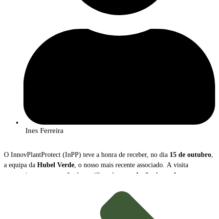
Ines Ferreira
O InnovPlantProtect (InPP) teve a honra de receber, no dia
15 de outubro
,
a equipa da
Hubel Verde
, o nosso mais recente associado. A visita
proporcionou uma sessão de partilha sobre as
soluções inovadoras
que a
empresa disponibiliza para a gestão e proteção das culturas agrícolas.
Durante o encontro,
João Caço
, Diretor Executivo da Hubel Verde, e