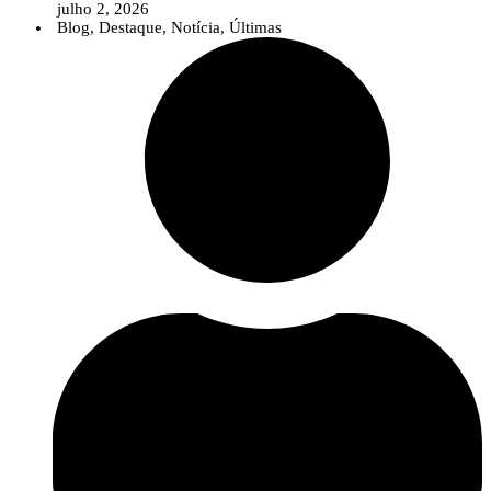
julho 2, 2026
Blog
,
Destaque
,
Notícia
,
Últimas
Num contexto em que temas como as alterações climáticas, as pragas e
doenças emergentes, as biosoluções ou a agricultura digital assumem uma
importância crescente, o InPP pretende contribuir para que o debate público
seja sustentado por conhecimento científico sólido e informação baseada na
evidência.
A nova área reúne diversos recursos destinados a jornalistas e profissionais
da comunicação, incluindo uma apresentação institucional do
InnovPlantProtect, materiais de identidade visual, informação sobre a
organização e os contactos da equipa de comunicação.
Para além destes recursos, o InnovPlantProtect disponibiliza a sua equipa
multidisciplinar para colaborar com os órgãos de comunicação social através
de entrevistas, comentários especializados e esclarecimentos sobre temas
relacionados com a proteção de culturas, inovação agrícola, soluções
biológicas e digitais e investigação aplicada.
Esta iniciativa reforça o compromisso do InPP com uma comunicação
científica clara e acessível, aproximando o conhecimento desenvolvido no