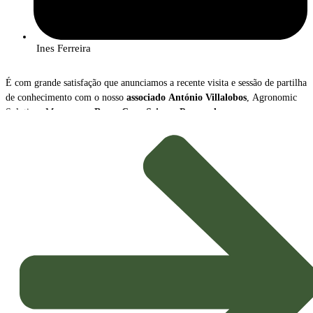
Ines Ferreira
É com grande satisfação que anunciamos a recente visita e sessão de partilha
de conhecimento com o nosso
associado
António Villalobos
, Agronomic
Solutions Manager na
Bayer Crop Science Portugal
.
Durante o encontro, António Villalobos apresentou uma visão abrangente
sobre a
transformação radical
que o setor da proteção de culturas está a
atravessar, destacando dois vetores de inovação cruciais para a
Agricultura
Sustentável
do futuro: o crescimento das
Soluções Biológicas
e o avanço
das
Ferramentas Digitais
.
Tendências e Mensagens-Chave
A apresentação sublinhou o novo paradigma que orienta a estratégia
agrícola, impulsionado pela necessidade de maior sustentabilidade e
eficiência: