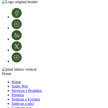
conhecimento e tecnologias. A sua experiência é fundamental para o
desenvolvimento e modernização da área da proteção de culturas e da
agricultura em Portugal.
Créditos de imagens: InnovPlantProtect – Inês Ferreira
Home
Home
Sobre Nós
Serviços e Produtos
Projetos
Notícias e Eventos
Junte-se a nós!
Contacte-nos