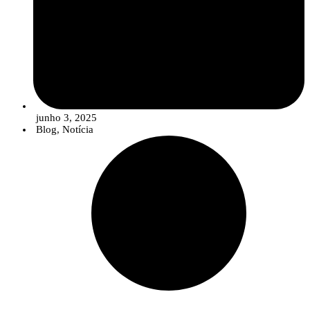
A segunda mesa-redonda, sob o tema
“Parcerias para o Futuro: Como os
CoLABs Estão a Impulsionar a Inovação no Setor Agrícola e
Agroalimentar”
, contou com a participação de empresas e associações
parceiras, que evidenciaram a importância da colaboração com os CoLABs.
Entre os intervenientes esteve
Pedro Viterbo, gerente da Fertiprado
,
parceiro do InnovPlantProtect, acompanhado por representantes das
entidades
Sense Test, Associação Portuguesa Dos Industriais De
O seminário encerrou com um momento de reflexão conjunta, que contou
Alimentos Compostos Para Animais (IACA), Building Global
com intervenções de todos os diretores executivos dos CoLABs presentes,
Innovators (BGI), DEIFIL Technology e TeroMovigo
.
junho 3, 2025
incluindo o
diretor executivo do InnovPlantProtect, António Saraiva
,
Blog
,
Notícia
que sublinharam a importância da cooperação e da articulação estratégica
entre os Laboratórios Colaborativos, reforçando o compromisso coletivo
com a inovação e o desenvolvimento sustentável dos setores agrícola e
agroalimentar.