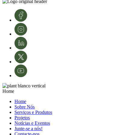
conhecimento e tecnologias. A sua experiência é fundamental para o
desenvolvimento e modernização da área da proteção de culturas e da
agricultura em Portugal.
Créditos de imagens: InnovPlantProtect – Inês Ferreira
Home
Home
Sobre Nós
Serviços e Produtos
Projetos
Notícias e Eventos
Junte-se a nós!
Contacte-nos