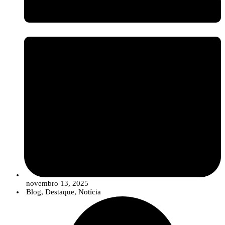
setor assiste a uma evolução no portefólio das empresas, que está a
migrar de uma oferta de “produtos” isolados para
Soluções
Integradas
. Estas soluções combinam estrategicamente sementes de
qualidade, produtos de síntese convencionais (em doses otimizadas e
reduzidas), compostos biológicos e ferramentas digitais para um
controlo de pragas e doenças mais robusto, eficiente e em linha com
os objetivos de sustentabilidade.
novembro 13, 2025
Blog
,
Destaque
,
Notícia