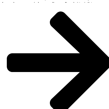
futuro dos setores agrícola e agroalimentar”
, no âmbito da Feira
Nacional da Agricultura (FNA), em Santarém.
O evento reuniu, pela primeira vez de forma expressiva, seis Laboratórios
Colaborativos (CoLABs) com intervenção direta nos setores agrícola e
agroalimentar:
InnovPlantProtect, CoLAB4Food, FeedInov CoLAB,
Food4Sustainability, MORE CoLAB e SmartFarmCoLAB
.
Mesa redonda 1 – Sofia Couto (ANI), Paulo
Madeira (InPP), André Mota (Colab4Food),
Cristina Monteiro (FeedInov), Margarida Palma
(Food4Sustainability), Albino Bento (MORE
CoLAB), e Helena Vazão (SmartFarmCoLAB)
Mesa redonda 2 – Isabel Martins (Vida Rural),
Pedro Viterbo (Fertiprado), Rui Lima