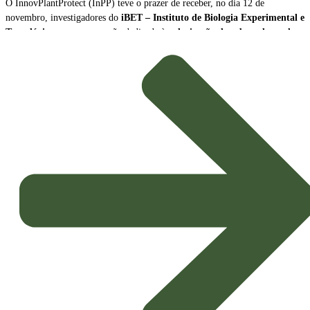
O InnovPlantProtect (InPP) teve o prazer de receber, no dia 12 de
novembro, investigadores do
iBET – Instituto de Biologia Experimental e
Tecnológica
, para uma sessão dedicada à
valorização de subprodutos da
produção de vinho como biopesticidas sustentáveis
.
A sessão contou com a participação de
Naiara Fernández
, Cientista Sénior
e Líder da Plataforma Tecnológica do iBET, e de
João Baixinho
,
Doutorando na mesma plataforma. Os investigadores partilharam a missão e
as principais linhas de investigação do centro, dando especial ênfase ao
desenvolvimento de
novos biopesticidas com elevado potencial de
aplicação agrícola
.
Inovação e Bioeconomia Circular
O foco da apresentação esteve na exploração dos subprodutos da vinicultura,
transformando resíduos em soluções de alto valor acrescentado para a
proteção das culturas.
Potenciais Biopesticidas:
Os compostos em estudo demonstraram
propriedades promissoras, sendo capazes de
inibir microrganismos
causadores de doenças nas culturas
e de exercer um eficaz