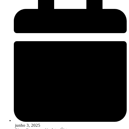
Contamos com a sua presença para uma manhã de partilha e debate sobre o
futuro da inovação nos setores agrícola e agroalimentar!
junho 3, 2025