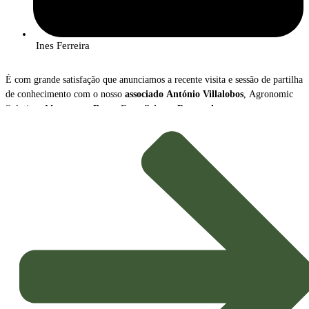
Ines Ferreira
É com grande satisfação que anunciamos a recente visita e sessão de partilha
de conhecimento com o nosso
associado
António Villalobos
, Agronomic
Solutions Manager na
Bayer Crop Science Portugal
.
Durante o encontro, António Villalobos apresentou uma visão abrangente
sobre a
transformação radical
que o setor da proteção de culturas está a
atravessar, destacando dois vetores de inovação cruciais para a
Agricultura
Sustentável
do futuro: o crescimento das
Soluções Biológicas
e o avanço
das
Ferramentas Digitais
.
Tendências e Mensagens-Chave
A apresentação sublinhou o novo paradigma que orienta a estratégia
agrícola, impulsionado pela necessidade de maior sustentabilidade e
eficiência: