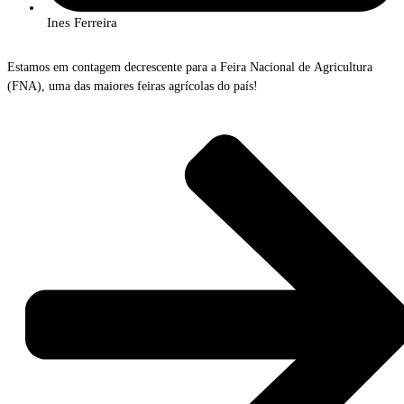
Ines Ferreira
Estamos em contagem decrescente para a Feira Nacional de Agricultura
(FNA), uma das maiores feiras agrícolas do país!
É já de 7 a 15 de junho que o InPP vai estar na 61ª edição da Feira
Nacional de Agricultura, que se realiza no CNEMA – Centro Nacional de
Exposições, em Santarém.
O tema da edição deste ano é “Biosoluções”e pretende destacar a
importância das soluções e tecnologias inovadoras no setor agroalimentar e
na promoção de práticas mais sustentáveis e eficientes.
A FNA reúne agricultores, empresários e especialistas dos setores
agroalimentar, pecuário e agrícola e é um excelente espaço para aumentar a
nossa rede de contactos, trocar conhecimentos e apresentar as mais recentes
tendências e soluções agrícolas que a nossa equipa tem desenvolvido.
Vai poder encontrar-nos no stand nº.18, à entrada do Espaço dos claustros,