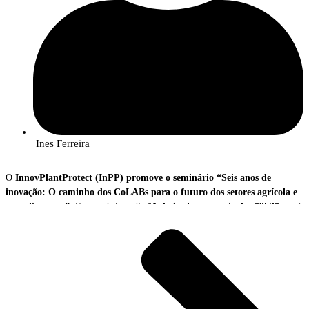
Ines Ferreira
O
InnovPlantProtect (InPP) promove o seminário “Seis anos de
inovação: O caminho dos CoLABs para o futuro dos setores agrícola e
agroalimentar”
, já no próximo dia
11 de junho
,
a partir das 09h30 e até
às 11h00,
no
palco central no Espaço InsectERA
, localizado nos Claustros
Centrais no Centro Nacional de Exposições e Mercados Agrícolas
(CNEMA), em Santarém.
O seminário pretende
apresentar os resultados práticos e o impacto real
de seis Laboratórios Colaborativos (CoLABs) em Portugal –
InnovPlantProtect, Colab4Food, FeedInov, Food4Sustainability,