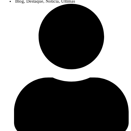
Blog
,
Destaque
,
Notícia
,
Últimas
Mesa redonda 2 – Pedro Viterbo (Fertiprado)