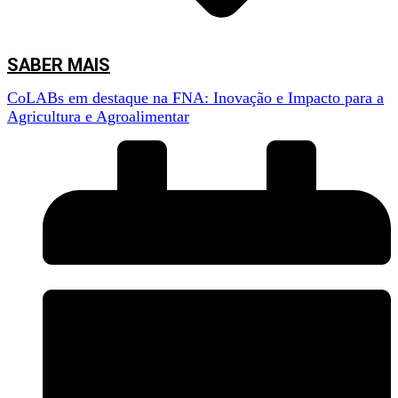
(SenseTest), Jaime Piçarra (IACA), Gonçalo
Amorim (BGI), Andreia Afonso (Deifil
Technology) e André Sá (TEROMOVIGO)
SABER MAIS
CoLABs em destaque na FNA: Inovação e Impacto para a
Sessão de encerramento – Tiago Pinto
Agricultura e Agroalimentar
(ANPROMIS), António Saraiva (InPP), Miguel
Teixeira (CoLAB4Food), Ana Sofia Santos
(FeedInov), Nuno Serra (Food4Sustainability),
Albino Bento (MORE CoLAB) e Helena Vazão
(SmartFarmCoLAB)
O programa incluiu duas mesas-redondas. Na primeira, dedicada ao tema
“Inovação em Ação: Os Resultados e Impactos dos CoLABs na
Agricultura e Agroalimentação”
, participaram representantes de cada
CoLAB, que apresentaram casos de sucesso e projetos desenvolvidos, com
destaque para a intervenção do
gestor de inovação do InnovPlantProtect,
Paulo Madeira
, que partilhou os resultados alcançados pelo InPP no
desenvolvimento de soluções para uma agricultura mais sustentável.