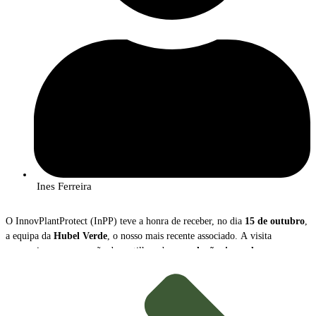
Ines Ferreira
O InnovPlantProtect (InPP) teve a honra de receber, no dia
15 de outubro
,
a equipa da
Hubel Verde
, o nosso mais recente associado. A visita
proporcionou uma sessão de partilha sobre as
soluções inovadoras
que a
empresa disponibiliza para a gestão e proteção das culturas agrícolas.
Durante o encontro,
João Caço
, Diretor Executivo da Hubel Verde, e
Margarida Mota
, Coordenadora de Inovação, apresentaram a empresa, a