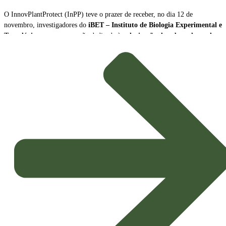
O InnovPlantProtect (InPP) teve o prazer de receber, no dia 12 de
novembro, investigadores do
iBET – Instituto de Biologia Experimental e
Tecnológica
, para uma sessão dedicada à
valorização de subprodutos da
produção de vinho como biopesticidas sustentáveis
.
A sessão contou com a participação de
Naiara Fernández
, Cientista Sénior
e Líder da Plataforma Tecnológica do iBET, e de
João Baixinho
,
Doutorando na mesma plataforma. Os investigadores partilharam a missão e
as principais linhas de investigação do centro, dando especial ênfase ao
desenvolvimento de
novos biopesticidas com elevado potencial de
aplicação agrícola
.
Inovação e Bioeconomia Circular
O foco da apresentação esteve na exploração dos subprodutos da vinicultura,
transformando resíduos em soluções de alto valor acrescentado para a
proteção das culturas.
Potenciais Biopesticidas:
Os compostos em estudo demonstraram
propriedades promissoras, sendo capazes de
inibir microrganismos