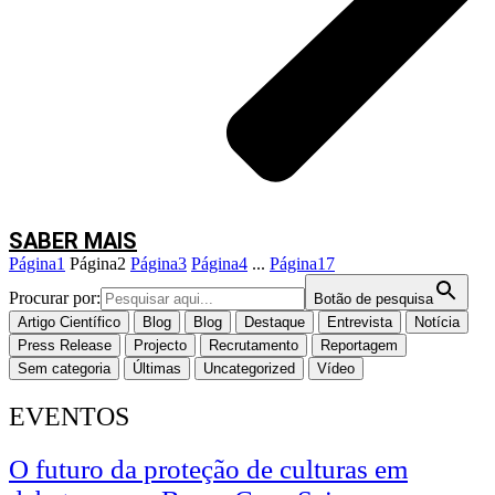
SABER MAIS
Página
1
Página
2
Página
3
Página
4
...
Página
17
Procurar por:
Botão de pesquisa
Artigo Científico
Blog
Blog
Destaque
Entrevista
Notícia
O InPP participou na reunião final do projeto Algae Vertical, realizada no
Press Release
Projecto
Recrutamento
Reportagem
Instituto Superior de Agronomia, onde foram apresentados os principais
Sem categoria
Últimas
Uncategorized
Vídeo
resultados e foi feito um balanço daquela que foi a maior iniciativa dedicada
às algas integrada no Pacto da Bioeconomia Azul.
EVENTOS
Na qualidade de líder do subprojeto SP6 – Agricultura, o InPP apresentou
O futuro da proteção de culturas em
os principais resultados alcançados no desenvolvimento de soluções