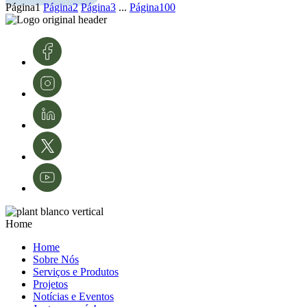
O InPP agradece à
Hubel Verde
pela visita e pela valiosa partilha de
Página
1
Página
2
Página
3
...
Página
100
conhecimento e tecnologias. A sua experiência é fundamental para o
desenvolvimento e modernização da área da proteção de culturas e da
agricultura em Portugal.
Créditos de imagens: InnovPlantProtect – Inês Ferreira
Home
Home
Sobre Nós
Serviços e Produtos
Projetos
Notícias e Eventos