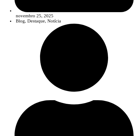
novembro 25, 2025
Blog
,
Destaque
,
Notícia
Cinco soluções inovadoras para a agricultura
Ao longo de quatro anos de trabalho colaborativo, o SP6 – Agricultura
permitiu o desenvolvimento de cinco soluções baseadas em algas, destinadas
a responder a desafios concretos do setor agrícola:
Dois bioestimulantes