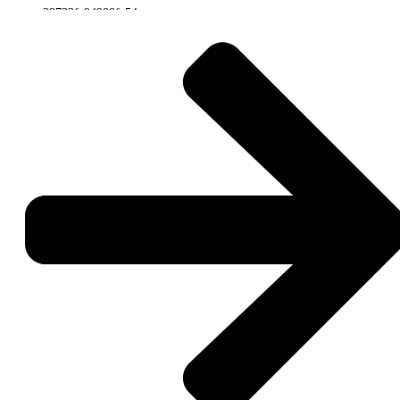
O
InnovPlantProtect (InPP)
, representado por
Ricardo Ramiro, Diretor
de Ciência de Dados e Bioinformática
, participou na reunião de arranque
(
Kick-Off Meeting
) do projeto europeu
SENTRY – Precision
Agriculture Solution for Plant Pathogen Surveillance and Risk
Assessment
, que decorreu entre os dias
23 e 25 de junho de 2026
, em
Limassol, Chipre
.