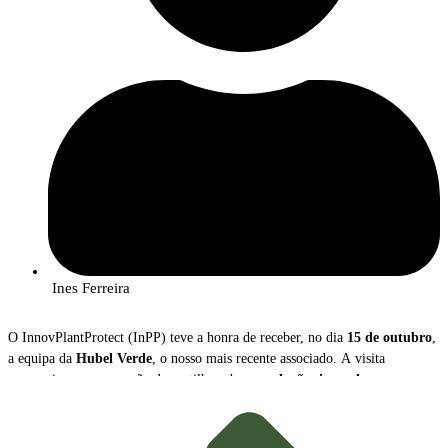
Ines Ferreira
O InnovPlantProtect (InPP) teve a honra de receber, no dia
15 de outubro
,
a equipa da
Hubel Verde
, o nosso mais recente associado. A visita
proporcionou uma sessão de partilha sobre as
soluções inovadoras
que a
empresa disponibiliza para a gestão e proteção das culturas agrícolas.