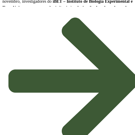
novembro, investigadores do
iBET – Instituto de Biologia Experimental e
Tecnológica
, para uma sessão dedicada à
valorização de subprodutos da
produção de vinho como biopesticidas sustentáveis
.
A sessão contou com a participação de
Naiara Fernández
, Cientista Sénior
e Líder da Plataforma Tecnológica do iBET, e de
João Baixinho
,
Doutorando na mesma plataforma. Os investigadores partilharam a missão e
as principais linhas de investigação do centro, dando especial ênfase ao
desenvolvimento de
novos biopesticidas com elevado potencial de
aplicação agrícola
.
Inovação e Bioeconomia Circular
O foco da apresentação esteve na exploração dos subprodutos da vinicultura,
transformando resíduos em soluções de alto valor acrescentado para a
proteção das culturas.
Potenciais Biopesticidas:
Os compostos em estudo demonstraram
propriedades promissoras, sendo capazes de
inibir microrganismos
causadores de doenças nas culturas
e de exercer um eficaz
controlo sobre ácaros
, representando uma alternativa sustentável aos