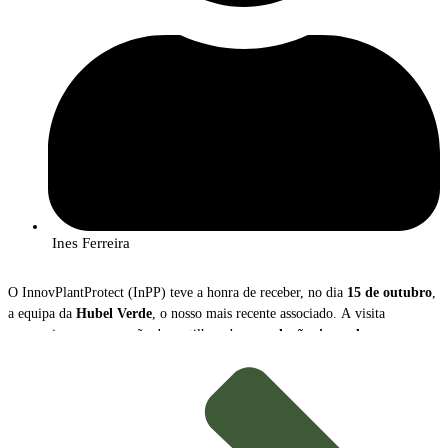
Ines Ferreira
O InnovPlantProtect (InPP) teve a honra de receber, no dia
15 de outubro
,
a equipa da
Hubel Verde
, o nosso mais recente associado. A visita
proporcionou uma sessão de partilha sobre as
soluções inovadoras
que a
empresa disponibiliza para a gestão e proteção das culturas agrícolas.
Durante o encontro,
João Caço
, Diretor Executivo da Hubel Verde, e
Margarida Mota
, Coordenadora de Inovação, apresentaram a empresa, a
sua missão e o vasto portefólio de
soluções inovadoras e sustentáveis
.