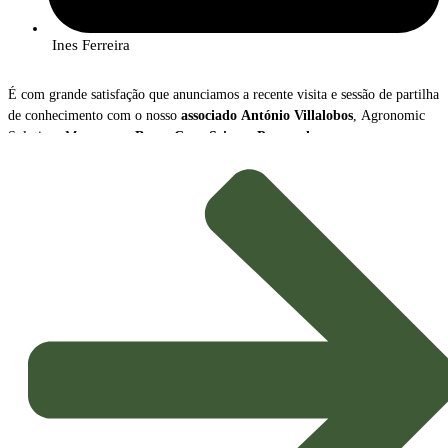
Ines Ferreira
É com grande satisfação que anunciamos a recente visita e sessão de partilha
de conhecimento com o nosso
associado
António Villalobos
, Agronomic
Solutions Manager na
Bayer Crop Science Portugal
.
Durante o encontro, António Villalobos apresentou uma visão abrangente
sobre a
transformação radical
que o setor da proteção de culturas está a
atravessar, destacando dois vetores de inovação cruciais para a
Agricultura
Sustentável
do futuro: o crescimento das
Soluções Biológicas
e o avanço
das
Ferramentas Digitais
.
Tendências e Mensagens-Chave
A apresentação sublinhou o novo paradigma que orienta a estratégia
agrícola, impulsionado pela necessidade de maior sustentabilidade e
eficiência: