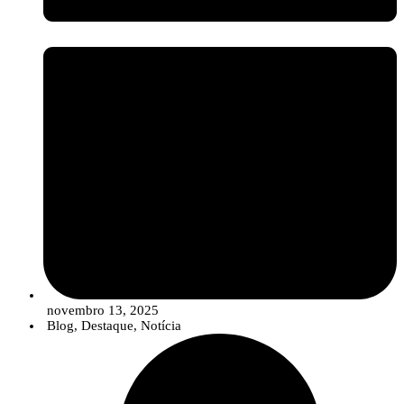
migrar de uma oferta de “produtos” isolados para
Soluções
Integradas
. Estas soluções combinam estrategicamente sementes de
qualidade, produtos de síntese convencionais (em doses otimizadas e
reduzidas), compostos biológicos e ferramentas digitais para um
controlo de pragas e doenças mais robusto, eficiente e em linha com
os objetivos de sustentabilidade.
novembro 13, 2025
Blog
,
Destaque
,
Notícia