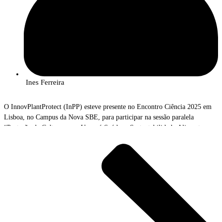
Ines Ferreira
O InnovPlantProtect (InPP) esteve presente no Encontro Ciência 2025 em
Lisboa, no Campus da Nova SBE, para participar na sessão paralela
“Proteção de Culturas para Uma só Saúde, e Sustentabilidade Alimentar e
Ambiental”.
O Encontro Ciência realizou-se de 9 a 11 de julho, no Campus da NOVA
SBE, em Carcavelos, e teve como mote “Ciência, Inovação e Sociedade”. O
maior encontro de ciência e tecnologia de Portugal foi palco de promoção e
discussão do impacto científico, social, cultural e económico da investigação
em Portugal, explorando a interseção entre ciência, inovação e sociedade,
para inspirar novas ideias e fomentar colaborações transformadoras.