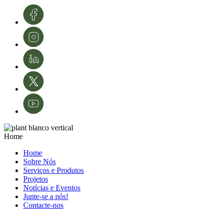
desenvolvimento e modernização da área da proteção de culturas e da
agricultura em Portugal.
Créditos de imagens: InnovPlantProtect – Inês Ferreira
Home
Home
Sobre Nós
Serviços e Produtos
Projetos
Notícias e Eventos
Junte-se a nós!
Contacte-nos