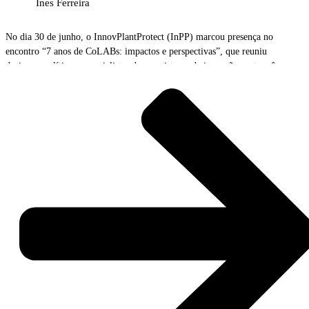
Ines Ferreira
No dia 30 de junho, o InnovPlantProtect (InPP) marcou presença no
encontro “7 anos de CoLABs: impactos e perspectivas”, que reuniu
decisores políticos, especialistas do ecossistema de inovação português,
líderes de diferentes setores, representantes de entidades públicas e privadas
e os representantes dos 41 Laboratórios Colaborativos (CoLAB), no
Pavilhão do Conhecimento, em Lisboa.
O encontro, organizado pelo Fórum dos Laboratórios Colaborativos
(FCoLAB), teve como objetivo refletir sobre o impacto do trabalho
desenvolvido pelos diferentes CoLAB’s aos longos dos últimos 7 anos,
assim como abordar as perspetivas futuras e identificação de estratégias que
permitam potenciar o contributo da investigação científica e da inovação na
economia e na sociedade.
Esta iniciativa foi uma oportunidade para dar a conhecer os produtos,
serviços e soluções desenvolvidas pelos CoLAB ao longo dos últimos sete
anos, evidenciando o seu contributo para a inovação, a competitividade e a
sustentabilidade em diversos setores da economia. A aplicação lançada
recentemente pelo InPP, a iCountPests, que permite a contagem automática
de pragas a partir de imagens de armadilhas, reduzindo o tempo investido
na monitorização e permitindo criar um histórico das pragas, esteve também