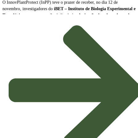
O InnovPlantProtect (InPP) teve o prazer de receber, no dia 12 de
novembro, investigadores do
iBET – Instituto de Biologia Experimental e
Tecnológica
, para uma sessão dedicada à
valorização de subprodutos da
produção de vinho como biopesticidas sustentáveis
.
A sessão contou com a participação de
Naiara Fernández
, Cientista Sénior
e Líder da Plataforma Tecnológica do iBET, e de
João Baixinho
,
Doutorando na mesma plataforma. Os investigadores partilharam a missão e
as principais linhas de investigação do centro, dando especial ênfase ao
desenvolvimento de
novos biopesticidas com elevado potencial de
aplicação agrícola
.
Inovação e Bioeconomia Circular
O foco da apresentação esteve na exploração dos subprodutos da vinicultura,
transformando resíduos em soluções de alto valor acrescentado para a
proteção das culturas.
Potenciais Biopesticidas:
Os compostos em estudo demonstraram
propriedades promissoras, sendo capazes de
inibir microrganismos
causadores de doenças nas culturas
e de exercer um eficaz