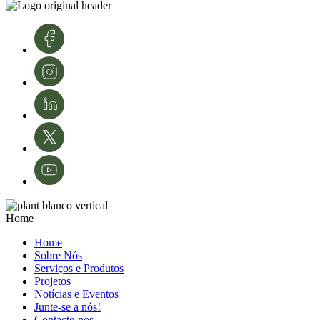
conhecimento e tecnologias. A sua experiência é fundamental para o
desenvolvimento e modernização da área da proteção de culturas e da
agricultura em Portugal.
Créditos de imagens: InnovPlantProtect – Inês Ferreira
Home
Home
Sobre Nós
Serviços e Produtos
Projetos
Notícias e Eventos
Junte-se a nós!
Contacte-nos