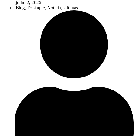
julho 2, 2026
Blog
,
Destaque
,
Notícia
,
Últimas
Num contexto em que temas como as alterações climáticas, as pragas e
doenças emergentes, as biosoluções ou a agricultura digital assumem uma
importância crescente, o InPP pretende contribuir para que o debate público
seja sustentado por conhecimento científico sólido e informação baseada na
evidência.
A nova área reúne diversos recursos destinados a jornalistas e profissionais
da comunicação, incluindo uma apresentação institucional do
InnovPlantProtect, materiais de identidade visual, informação sobre a
organização e os contactos da equipa de comunicação.
Para além destes recursos, o InnovPlantProtect disponibiliza a sua equipa
multidisciplinar para colaborar com os órgãos de comunicação social através
de entrevistas, comentários especializados e esclarecimentos sobre temas
relacionados com a proteção de culturas, inovação agrícola, soluções
biológicas e digitais e investigação aplicada.
Esta iniciativa reforça o compromisso do InPP com uma comunicação
científica clara e acessível, aproximando o conhecimento desenvolvido no