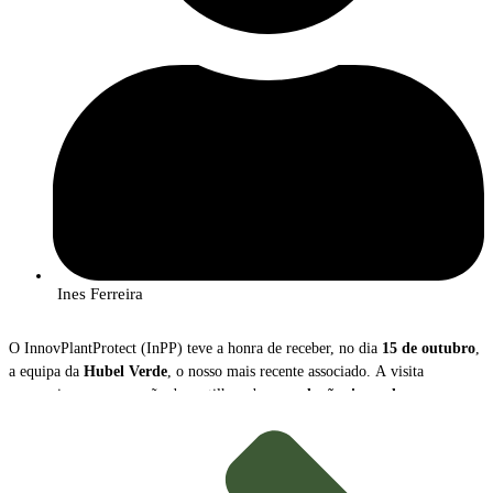
Ines Ferreira
O InnovPlantProtect (InPP) teve a honra de receber, no dia
15 de outubro
,
a equipa da
Hubel Verde
, o nosso mais recente associado. A visita
proporcionou uma sessão de partilha sobre as
soluções inovadoras
que a
empresa disponibiliza para a gestão e proteção das culturas agrícolas.
Durante o encontro,
João Caço
, Diretor Executivo da Hubel Verde, e