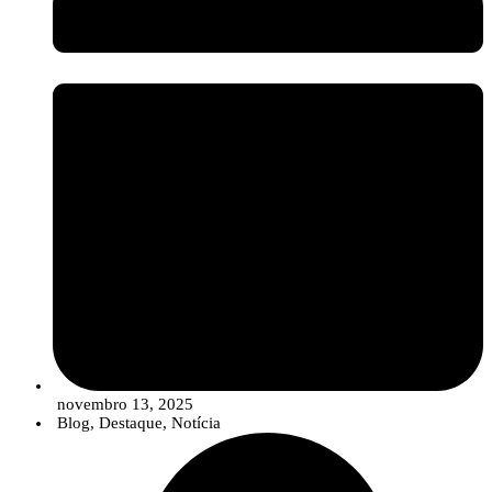
setor assiste a uma evolução no portefólio das empresas, que está a
migrar de uma oferta de “produtos” isolados para
Soluções
Integradas
. Estas soluções combinam estrategicamente sementes de
qualidade, produtos de síntese convencionais (em doses otimizadas e
reduzidas), compostos biológicos e ferramentas digitais para um
controlo de pragas e doenças mais robusto, eficiente e em linha com
os objetivos de sustentabilidade.
novembro 13, 2025
Blog
,
Destaque
,
Notícia