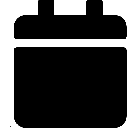
O InnovPlantProtect disponibiliza uma nova página de
Press Kit
, criada
para facilitar o acesso da comunicação social a informação institucional e
promover uma comunicação mais próxima, rigorosa e acessível sobre os
desafios e a inovação na agricultura.