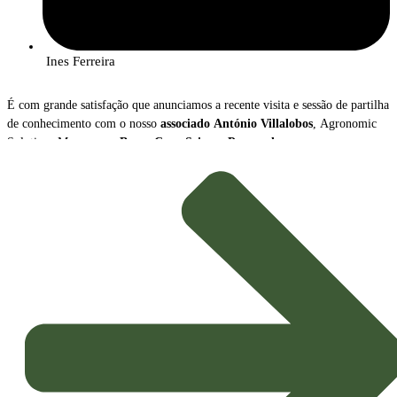
Ines Ferreira
É com grande satisfação que anunciamos a recente visita e sessão de partilha
de conhecimento com o nosso
associado
António Villalobos
, Agronomic
Solutions Manager na
Bayer Crop Science Portugal
.
Durante o encontro, António Villalobos apresentou uma visão abrangente
sobre a
transformação radical
que o setor da proteção de culturas está a
atravessar, destacando dois vetores de inovação cruciais para a
Agricultura
Sustentável
do futuro: o crescimento das
Soluções Biológicas
e o avanço
das
Ferramentas Digitais
.
Tendências e Mensagens-Chave
A apresentação sublinhou o novo paradigma que orienta a estratégia
agrícola, impulsionado pela necessidade de maior sustentabilidade e
eficiência: