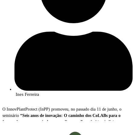
FCT, Madalena Alves, o Presidente da Agência Nacional de Inovação,
António Grilo, o Presidente da Comissão Nacional de Acompanhamento do
PRR, Pedro Dominguinhos e a Diretora Executiva da Ciência Viva, Ana
Noronha.
Créditos das imagens: InnovPlantProtect – Inês Ferreira
Ines Ferreira
O InnovPlantProtect (InPP) promoveu, no passado dia 11 de junho, o
seminário
“Seis anos de inovação: O caminho dos CoLABs para o
futuro dos setores agrícola e agroalimentar”
, no âmbito da Feira
Nacional da Agricultura (FNA), em Santarém.