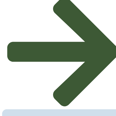
O evento reuniu, pela primeira vez de forma expressiva, seis Laboratórios
Colaborativos (CoLABs) com intervenção direta nos setores agrícola e
agroalimentar:
InnovPlantProtect, CoLAB4Food, FeedInov CoLAB,
Food4Sustainability, MORE CoLAB e SmartFarmCoLAB
.