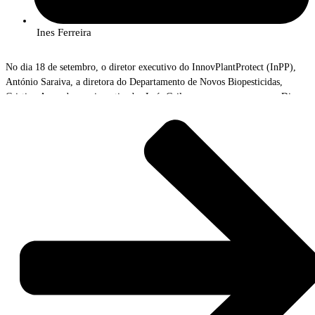
Ines Ferreira
No dia 18 de setembro, o diretor executivo do InnovPlantProtect (InPP),
António Saraiva, a diretora do Departamento de Novos Biopesticidas,
Cristina Azevedo, e o investigador Luís Grilo marcaram presença no Dia
Aberto “Os Cereais do Baixo Mondego”, promovido pela Comissão de
Coordenação e Desenvolvimento Regional do Centro (
CCDR Centro
), na
Unidade Experimental do Bico da Barca, em Montemor-o-Velho.
O evento destacou as mais recentes inovações do Polo de Inovação de
Coimbra, desde novas tecnologias aplicadas ao milho e ao arroz, até
estratégias de fertilização, proteção e uso de bioestimulantes nestas culturas-
chave do Baixo Mondego.
A nossa equipa acompanhou ainda ensaios com biofungicidas, incluindo o
produto I21, desenvolvido com o nosso laboratório colaborativo, no
combate à piriculariose em duas variedades de arroz, que está a ser
patenteado.