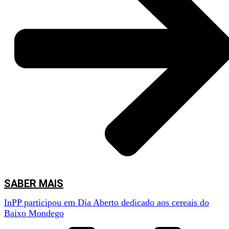
experimental, os chamados
Living Labs
, nos polos de inovação de
Mirandela, Douro, Covilhã e Elvas. Além disso, serão desenvolvidas ações
de demonstração, workshops, um catálogo de inovação do interior e
formação sobre proteção de propriedade intelectual com o objetivo de
Com início previsto para outubro, e com uma duração de 24 meses, o
incentivar a incorporação de soluções inovadoras nos setores empresariais
projeto conta com um investimento total elegível superior a 740 mil euros,
dessas regiões.
financiado pelo COMPETE2030 – Programa Temático Inovação e
Transição Digital. Para o InPP, este projeto é uma oportunidade estratégica
para reforçar a sua missão como centro de valorização e transferência de
tecnologia, impulsionando a aplicação prática do conhecimento científico
para promover o desenvolvimento sustentável.
Esta iniciativa confirma o compromisso do InPP com a inovação aberta e
sustentável, integrando ciência, tecnologia e desenvolvimento regional para
responder aos desafios e potencialidades do interior do país.
SABER MAIS
InPP participou em Dia Aberto dedicado aos cereais do
Baixo Mondego