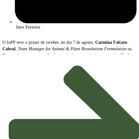
Ines Ferreira
O InPP teve o prazer de receber, no dia 7 de agosto,
Carmina Falcato
Cabral
,
Team Manager for Animal & Plant Biosolutions Formulation
na
Novonesis
, para uma sessão de aprofundamento técnico acerca da
ciência e
da evolução
que impulsionam o desenvolvimento de
biosoluções
inovadoras e efetivas
para a proteção de culturas.
Destaques da Apresentação
Na sua intervenção, Carmina Falcato Cabral destacou a importância crítica
da inovação ao longo de todo o processo de desenvolvimento de
biosoluções:
Inovação nas
Pipelines
:
Foi sublinhado o papel da inovação nas
pipelines
de formulação, essenciais para garantir a estabilidade,