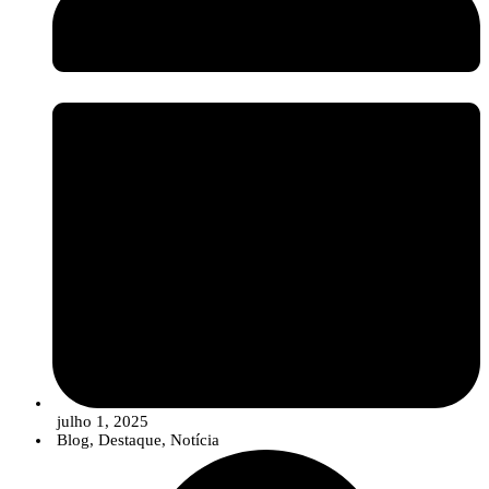
por ter proporcionado uma troca de experiências tão valiosa e inspiradora na
área das biosoluções.
Créditos das imagens: InnovPlantProtect – Inês Ferreira
julho 1, 2025
Blog
,
Destaque
,
Notícia