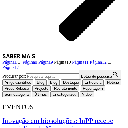
Em entrevista à Revista
Voz do Campo
, Cristina Azevedo partilhou o
trabalho que temos vindo a desenvolver na área das biosoluções.
(Re)veja a entrevista
aqui
.
Créditos de imagens: InnovPlantProtect e Revista Voz do Campo
SABER MAIS
Página
1
...
Página
8
Página
9
Página
10
Página
11
Página
12
...
Página
17
Procurar por:
Botão de pesquisa
Artigo Científico
Blog
Blog
Destaque
Entrevista
Notícia
Press Release
Projecto
Recrutamento
Reportagem
Sem categoria
Últimas
Uncategorized
Vídeo
EVENTOS
Inovação em biosoluções: InPP recebe