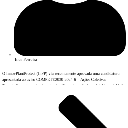
Ines Ferreira
O InnovPlantProtect (InPP) viu recentemente aprovada uma candidatura
apresentada ao aviso COMPETE2030-2024-6 – Ações Coletivas –
Transferência do conhecimento científico e tecnológico – BioLivingLABS
– Bioeconomia ao serviço da sustentabilidade dos territórios do interior,
liderada pelo
MORE CoLAB
– Laboratório Colaborativo Montanhas de
Investigação, Associação, em parceria com o Instituto Politécnico de
Bragança (
IPB
), o Instituto Politécnico de Castelo Branco (
IPCB
) e o
O BioLivingLABS visa promover a valorização económica dos resultados
AQUAVALOR
.
de investigação e desenvolvimento (I&D) obtidos por várias instituições do
Norte, Centro e Alentejo. Para isso, criará uma rede de demonstração