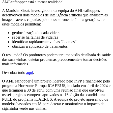
AI4Leafhopper está a tornar realidade!
A Manisha Sirsat, investigadora da equipa do AI4Leafhopper,
desenvolveu dois modelos de inteligência artificial que analisam as
imagens aéreas captadas pelo nosso drone de última geração… e
estes modelos permitem:
geolocalização de cada videira
saber se há falhas de videiras
identificar rapidamente vinhas “doentes”
otimizar a aplicação de tratamentos
O resultado? Os produtores podem ter uma visão detalhada da saúde
das suas vinhas, detetar problemas precocemente e tomar decisões
mais informadas.
Descubra tudo
aqui
.
O AI4Leafhopper é um projeto liderado pelo InPP e financiado pelo
programa Horizonte Europa ICAERUS, iniciado em abril de 2024 e
que terminou a 30 de abril, com uma reunião final que envolveu
os seis projetos europeus aprovados na 1ª edição das candidaturas
PULL do programa ICAERUS. A equipa do projeto apresentou os
modelos baseados em IA para detetar e monitorizar o impacto da
cigarrinha-verde nas vinhas.