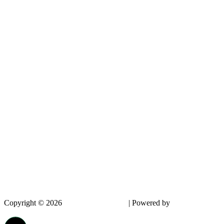
Copyright © 2026
InnovPlantProtect
| Powered by
dappin –
Creative Agency