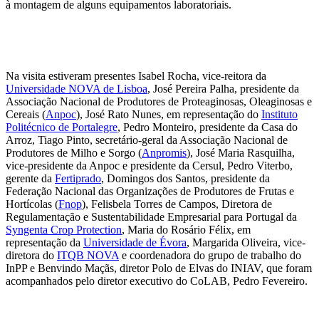
à montagem de alguns equipamentos laboratoriais.
Na visita estiveram presentes Isabel Rocha, vice-reitora da
Universidade NOVA de Lisboa
, José Pereira Palha, presidente da
Associação Nacional de Produtores de Proteaginosas, Oleaginosas e
Cereais (
Anpoc
), José Rato Nunes, em representação do
Instituto
Politécnico de Portalegre
, Pedro Monteiro, presidente da Casa do
Arroz, Tiago Pinto, secretário-geral da Associação Nacional de
Produtores de Milho e Sorgo (
Anpromis
), José Maria Rasquilha,
vice-presidente da Anpoc e presidente da Cersul, Pedro Viterbo,
gerente da
Fertiprado
, Domingos dos Santos, presidente da
Federação Nacional das Organizações de Produtores de Frutas e
Hortícolas (
Fnop
), Felisbela Torres de Campos, Diretora de
Regulamentação e Sustentabilidade Empresarial para Portugal da
Syngenta Crop Protection
, Maria do Rosário Félix, em
representação da
Universidade de Évora
, Margarida Oliveira, vice-
diretora do
ITQB NOVA
e coordenadora do grupo de trabalho do
InPP e Benvindo Maçãs, diretor Polo de Elvas do INIAV, que foram
acompanhados pelo diretor executivo do CoLAB, Pedro Fevereiro.