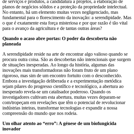
de serviços e produtos, a candidatura a projetos, a elaboração de
planos de negócios sólidos e a proteção da propriedade intelectual.
No entanto, há um elemento muitas vezes negligenciado, mas
fundamental para o florescimento da inovação: a serendipidade. Mas
o que é exatamente esta força misteriosa e por que razão é tão vital
para o avanço da agricultura e de tantas outras áreas?
Quando o acaso abre portas: O poder da descoberta não
planeada
A serendipidade reside na arte de encontrar algo valioso quando se
procura outra coisa. São as descobertas não intencionais que surgem
de situações inesperadas. Ao longo da história, algumas das
inovações mais transformadoras não foram fruto de um plano
rigoroso, mas sim de um encontro fortuito com o desconhecido.
Embora a investigação deliberada e a experimentação metódica
sejam pilares do progresso científico e tecnológico, a abertura ao
inesperado revela-se um catalisador poderoso. Quando os
investigadores cultivam esta abertura, muitas vezes deparam-se
com/tropeçam em revelações que têm o potencial de revolucionar
indústrias inteiras, transformar tecnologias e expandir a nossa
compreensão do mundo que nos rodeia.
Um olhar atento ao “erro”: A génese de um biofungicida
inovador