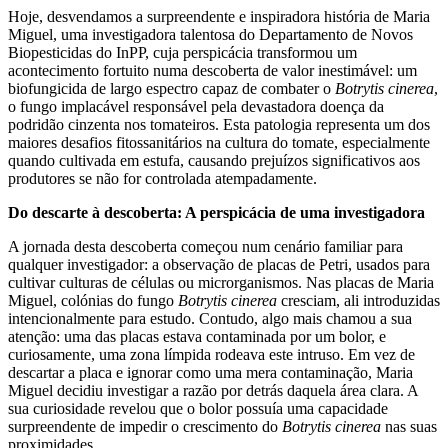
Hoje, desvendamos a surpreendente e inspiradora história de Maria
Miguel, uma investigadora talentosa do Departamento de Novos
Biopesticidas do InPP, cuja perspicácia transformou um
acontecimento fortuito numa descoberta de valor inestimável: um
biofungicida de largo espectro capaz de combater o
Botrytis cinerea
,
o fungo implacável responsável pela devastadora doença da
podridão cinzenta nos tomateiros. Esta patologia representa um dos
maiores desafios fitossanitários na cultura do tomate, especialmente
quando cultivada em estufa, causando prejuízos significativos aos
produtores se não for controlada atempadamente.
Do descarte à descoberta: A perspicácia de uma investigadora
A jornada desta descoberta começou num cenário familiar para
qualquer investigador: a observação de placas de Petri, usados para
cultivar culturas de células ou microrganismos. Nas placas de Maria
Miguel, colónias do fungo
Botrytis cinerea
cresciam, ali introduzidas
intencionalmente para estudo. Contudo, algo mais chamou a sua
atenção: uma das placas estava contaminada por um bolor, e
curiosamente, uma zona límpida rodeava este intruso. Em vez de
descartar a placa e ignorar como uma mera contaminação, Maria
Miguel decidiu investigar a razão por detrás daquela área clara. A
sua curiosidade revelou que o bolor possuía uma capacidade
surpreendente de impedir o crescimento do
Botrytis cinerea
nas suas
proximidades.