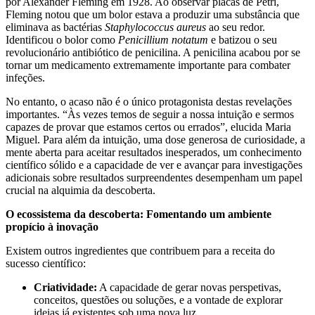
por Alexander Fleming em 1928. Ao observar placas de Petri,
Fleming notou que um bolor estava a produzir uma substância que
eliminava as bactérias
Staphylococcus aureus
ao seu redor.
Identificou o bolor como
Penicillium notatum
e batizou o seu
revolucionário antibiótico de penicilina. A penicilina acabou por se
tornar um medicamento extremamente importante para combater
infeções.
No entanto, o acaso não é o único protagonista destas revelações
importantes. “Às vezes temos de seguir a nossa intuição e sermos
capazes de provar que estamos certos ou errados”, elucida Maria
Miguel. Para além da intuição, uma dose generosa de curiosidade, a
mente aberta para aceitar resultados inesperados, um conhecimento
científico sólido e a capacidade de ver e avançar para investigações
adicionais sobre resultados surpreendentes desempenham um papel
crucial na alquimia da descoberta.
O ecossistema da descoberta: Fomentando um ambiente
propício à inovação
Existem outros ingredientes que contribuem para a receita do
sucesso científico:
Criatividade:
A capacidade de gerar novas perspetivas,
conceitos, questões ou soluções, e a vontade de explorar
ideias já existentes sob uma nova luz.