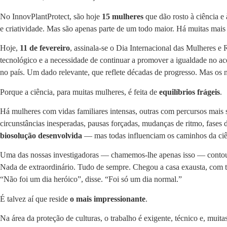
No InnovPlantProtect, são hoje
15 mulheres
que dão rosto à ciência e
e criatividade. Mas são apenas parte de um todo maior. Há muitas mai
Hoje,
11 de fevereiro
, assinala-se o Dia Internacional das Mulheres 
tecnológico e a necessidade de continuar a promover a igualdade no ace
no país. Um dado relevante, que reflete décadas de progresso. Mas os 
Porque a ciência, para muitas mulheres, é feita de
equilíbrios frágeis
.
Há mulheres com vidas familiares intensas, outras com percursos mais so
circunstâncias inesperadas, pausas forçadas, mudanças de ritmo, fases d
biosolução desenvolvida
— mas todas influenciam os caminhos da ciê
Uma das nossas investigadoras — chamemos-lhe apenas isso — contou u
Nada de extraordinário. Tudo de sempre. Chegou a casa exausta, com ter
“Não foi um dia heróico”, disse. “Foi só um dia normal.”
É talvez aí que reside
o mais impressionante
.
Na área da proteção de culturas, o trabalho é exigente, técnico e, muit