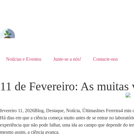
Notícias e Eventos
Junte-se a nós!
Contacte-nos
11 de Fevereiro: As muitas 
fevereiro 11, 2026
Blog
,
Destaque
,
Notícia
,
Últimas
Ines Ferreira
4 min d
Há dias em que a ciência começa muito antes de se entrar no laborat
experiência que não pode falhar, uma ida ao campo que depende do temp
mesmo assim, a ciência avança.