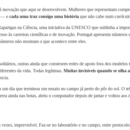
 à inovação que aqui se desenvolvem. Mulheres que representam compromi
s — e
cada uma traz consigo uma história
que não cabe num currículo
e Raparigas na Ciência, uma iniciativa da UNESCO que sublinha a impor
sso às carreiras científicas e de inovação. Portugal apresenta números
números não mostram o que acontece entre eles.
litários, outras ainda que constroem redes de apoio fora dos modelos tr
iferentes da vida. Todas legítimas.
Muitas invisíveis quando se olha 
ncia.
m dia que terminou um ensaio no campo já perto do pôr do sol. O tele
ra ainda nas botas, abriu o computador depois de jantar e voltou aos d
as vezes, imprevisível. Faz-se no laboratório e no campo, entre protoco