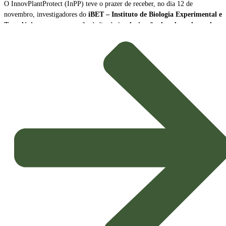
O InnovPlantProtect (InPP) teve o prazer de receber, no dia 12 de
novembro, investigadores do
iBET – Instituto de Biologia Experimental e
Tecnológica
, para uma sessão dedicada à
valorização de subprodutos da
produção de vinho como biopesticidas sustentáveis
.
A sessão contou com a participação de
Naiara Fernández
, Cientista Sénior
e Líder da Plataforma Tecnológica do iBET, e de
João Baixinho
,
Doutorando na mesma plataforma. Os investigadores partilharam a missão e
as principais linhas de investigação do centro, dando especial ênfase ao
desenvolvimento de
novos biopesticidas com elevado potencial de
aplicação agrícola
.
Inovação e Bioeconomia Circular
O foco da apresentação esteve na exploração dos subprodutos da vinicultura,
transformando resíduos em soluções de alto valor acrescentado para a
proteção das culturas.
Potenciais Biopesticidas:
Os compostos em estudo demonstraram
propriedades promissoras, sendo capazes de
inibir microrganismos
causadores de doenças nas culturas
e de exercer um eficaz