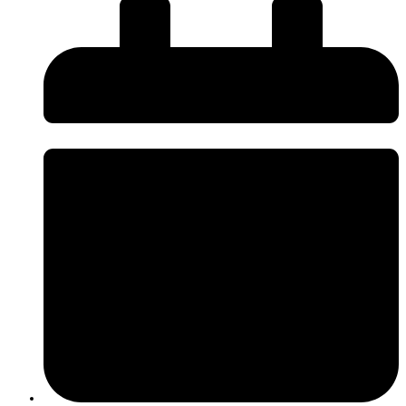
O InnovPlantProtect disponibiliza uma nova página de
Press Kit
, criada
para facilitar o acesso da comunicação social a informação institucional e
promover uma comunicação mais próxima, rigorosa e acessível sobre os
desafios e a inovação na agricultura.