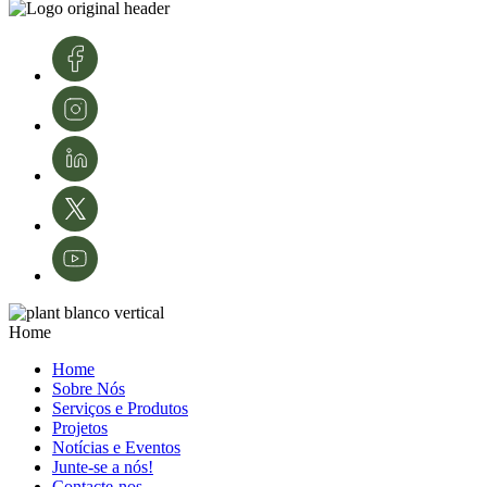
conhecimento e tecnologias. A sua experiência é fundamental para o
desenvolvimento e modernização da área da proteção de culturas e da
agricultura em Portugal.
Créditos de imagens: InnovPlantProtect – Inês Ferreira
Home
Home
Sobre Nós
Serviços e Produtos
Projetos
Notícias e Eventos
Junte-se a nós!
Contacte-nos