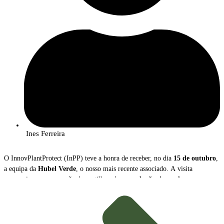
Ines Ferreira
O InnovPlantProtect (InPP) teve a honra de receber, no dia
15 de outubro
,
a equipa da
Hubel Verde
, o nosso mais recente associado. A visita
proporcionou uma sessão de partilha sobre as
soluções inovadoras
que a
empresa disponibiliza para a gestão e proteção das culturas agrícolas.
Durante o encontro,
João Caço
, Diretor Executivo da Hubel Verde, e