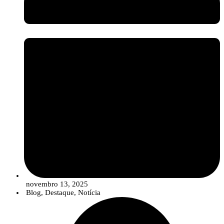
setor assiste a uma evolução no portefólio das empresas, que está a
migrar de uma oferta de “produtos” isolados para
Soluções
Integradas
. Estas soluções combinam estrategicamente sementes de
qualidade, produtos de síntese convencionais (em doses otimizadas e
reduzidas), compostos biológicos e ferramentas digitais para um
controlo de pragas e doenças mais robusto, eficiente e em linha com
os objetivos de sustentabilidade.
novembro 13, 2025
Blog
,
Destaque
,
Notícia