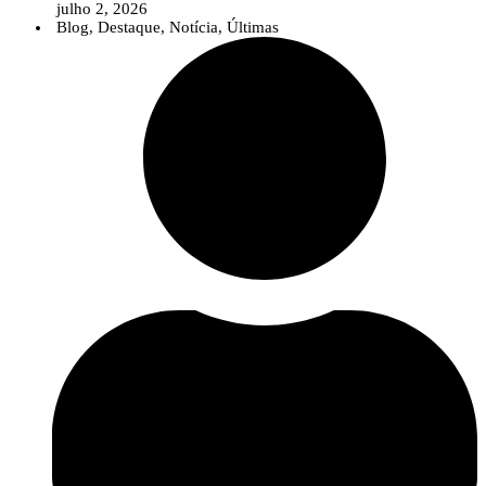
julho 2, 2026
Blog
,
Destaque
,
Notícia
,
Últimas
Num contexto em que temas como as alterações climáticas, as pragas e
doenças emergentes, as biosoluções ou a agricultura digital assumem uma
importância crescente, o InPP pretende contribuir para que o debate público
seja sustentado por conhecimento científico sólido e informação baseada na
evidência.
A nova área reúne diversos recursos destinados a jornalistas e profissionais
da comunicação, incluindo uma apresentação institucional do
InnovPlantProtect, materiais de identidade visual, informação sobre a
organização e os contactos da equipa de comunicação.
Para além destes recursos, o InnovPlantProtect disponibiliza a sua equipa
multidisciplinar para colaborar com os órgãos de comunicação social através
de entrevistas, comentários especializados e esclarecimentos sobre temas
relacionados com a proteção de culturas, inovação agrícola, soluções
biológicas e digitais e investigação aplicada.
Esta iniciativa reforça o compromisso do InPP com uma comunicação
científica clara e acessível, aproximando o conhecimento desenvolvido no