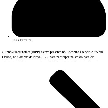
Ines Ferreira
O InnovPlantProtect (InPP) esteve presente no Encontro Ciência 2025 em
Lisboa, no Campus da Nova SBE, para participar na sessão paralela
“Proteção de Culturas para Uma só Saúde, e Sustentabilidade Alimentar e
Ambiental”.
O Encontro Ciência realizou-se de 9 a 11 de julho, no Campus da NOVA
SBE, em Carcavelos, e teve como mote “Ciência, Inovação e Sociedade”. O
maior encontro de ciência e tecnologia de Portugal foi palco de promoção e
discussão do impacto científico, social, cultural e económico da investigação
em Portugal, explorando a interseção entre ciência, inovação e sociedade,
para inspirar novas ideias e fomentar colaborações transformadoras.