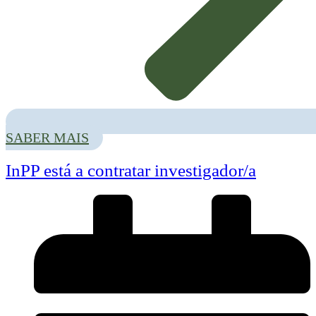
PERIN/Horizonte Europa e dos Laboratórios Colaborativos (CoLAB).
No encontro anual Ciência 2020, que se realiza hoje e amanhã no Centro de
Congressos de Lisboa, a ANI-Agência Nacional de Inovação vai dinamizar
6 sessões virtuais no âmbito da rede PERIN/Horizonte Europa e dos
Laboratórios Colaborativos (CoLAB).
O Horizonte Europa, o próximo programa-quadro da União Europeia para a
SABER MAIS
Investigação e a Inovação, será o mote para 3 sessões promovidas pela ANI,
enquanto membro da rede PERIN:
InPP está a contratar investigador/a
Sessão PERIN – Missões
No dia 3 de novembro, pelas 11h30, decorre uma apresentação das missões
que farão parte do Horizonte Europa, seguida de uma intervenção da
Comissão Europeia acerca do conceito de missão. A sessão conta ainda com
uma mesa redonda de especialistas portugueses participantes em
mission
boards
.
Aceda ao evento aqui
.