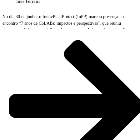
Ines Ferreira
No dia 30 de junho, o InnovPlantProtect (InPP) marcou presença no
encontro “7 anos de CoLABs: impactos e perspectivas”, que reuniu
decisores políticos, especialistas do ecossistema de inovação português,
líderes de diferentes setores, representantes de entidades públicas e privadas
e os representantes dos 41 Laboratórios Colaborativos (CoLAB), no
Pavilhão do Conhecimento, em Lisboa.
O encontro, organizado pelo Fórum dos Laboratórios Colaborativos
(FCoLAB), teve como objetivo refletir sobre o impacto do trabalho
desenvolvido pelos diferentes CoLAB’s aos longos dos últimos 7 anos,
assim como abordar as perspetivas futuras e identificação de estratégias que
permitam potenciar o contributo da investigação científica e da inovação na
economia e na sociedade.
Esta iniciativa foi uma oportunidade para dar a conhecer os produtos,
serviços e soluções desenvolvidas pelos CoLAB ao longo dos últimos sete
anos, evidenciando o seu contributo para a inovação, a competitividade e a
sustentabilidade em diversos setores da economia. A aplicação lançada
recentemente pelo InPP, a iCountPests, que permite a contagem automática
de pragas a partir de imagens de armadilhas, reduzindo o tempo investido
na monitorização e permitindo criar um histórico das pragas, esteve também