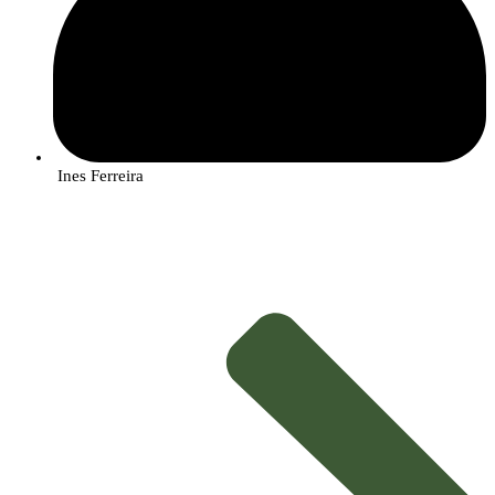
Ines Ferreira
Main responsibilities
This researcher reports directly to the Director of the Department of
Protection of Specific Crops
of InnovPlantProtect and has the following responsibility:
• To identify pests and diseases in the field and in the laboratory
• Sample plant, pests and pathogen material from crop fields
• Interact with farmers and field researchers