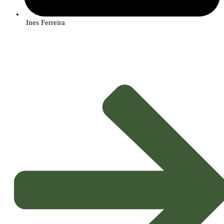
Ines Ferreira
Durante dois dias, o Centro de Congressos de Lisboa acolhe
investigadores, empresários e público em geral para a realização do
encontro anual Ciência 2020. Neste evento, a ANI-Agência Nacional de
Inovação irá dinamizar seis sessões virtuais no âmbito da rede